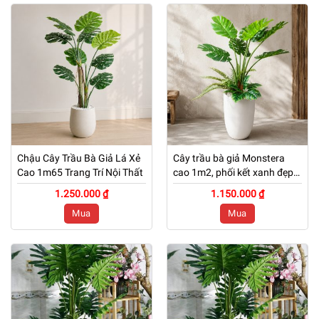
Chậu Cây Trầu Bà Giả Lá Xẻ
Cây trầu bà giả Monstera
Cao 1m65 Trang Trí Nội Thất
cao 1m2, phối kết xanh đẹp
tự nhiên
1.250.000 ₫
1.150.000 ₫
Mua
Mua