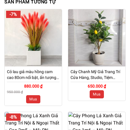
SẢN PHẨM TƯƠNG TỰ
-7%
Cỏ lau giả màu hồng cam
Cây Chanh Mỹ Giả Trang Trí
cao 80cm nổi bật, ấn tượng
Cửa Hàng, Studio, Tiệm
kèm chậu đá mài trắng
Quán, Văn Phòng, Nhà Cửa
880.000 ₫
650.000 ₫
– Cao 60cm – Mã: PN-
950.000 ₫
Mua
CG073
Mua
-8%