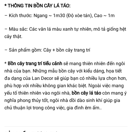
* THÔNG TIN BỒN CÂY LÁ TÁO:
– Kích thước: Ngang ~ 1m30 (Độ xòe tán), Cao ~ 1m
– Màu sắc: Các vân lá màu xanh tự nhiên, mô tả giống hệt
cây thật.
– Sản phẩm gồm: Cây + bồn cây trang trí
*
Bồn cây trang trí tiểu cảnh
sẽ mang thiên nhiên đến ngôi
nhà của bạn. Những mẫu bồn cây với kiểu dáng, họa tiết
đa dạng của Lan Decor sẽ giúp bạn có nhiều lựa chọn hơn,
phù hợp với nhiều không gian khác biệt.
goài việc mang
N
yếu tố thiên nhiên vào ngôi nhà,
bồn cây lá táo
còn mang ý
nghĩa phong thủy tốt, ngôi nhà dồi dào sinh khí giúp gia
chủ thuận lợi trong công việc, gia đình êm ấm..