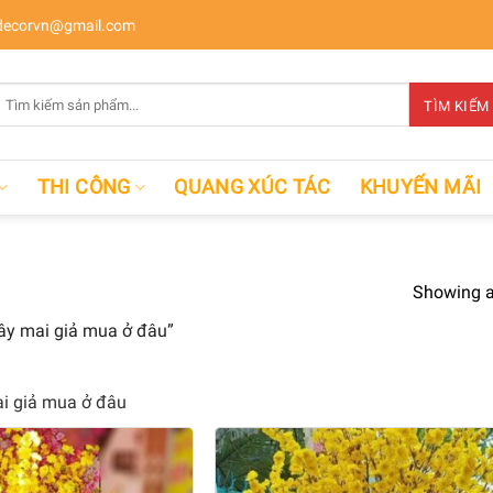
ecorvn@gmail.com
Tìm
TÌM KIẾM
kiếm:
THI CÔNG
QUANG XÚC TÁC
KHUYẾN MÃI
Showing al
ây mai giả mua ở đâu”
i giả mua ở đâu