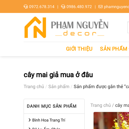
Skip
0972.678.314
0986.480.972
phamnguyend
to
content
GIỚI THIỆU
SẢN PHẨM
cây mai giả mua ở đâu
Trang chủ
/
Sản phẩm
/
Sản phẩm được gắn thẻ “c
Trang chủ
/
cây ma
DANH MỤC SẢN PHẨM
Bình Hoa Trang Trí