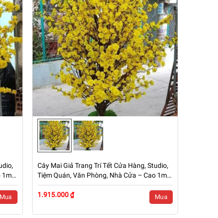
udio,
Cây Mai Giả Trang Trí Tết Cửa Hàng, Studio,
o 1m5
Tiệm Quán, Văn Phòng, Nhà Cửa – Cao 1m5
– Mã: PN-CG0231
1.915.000 ₫
Mua
Mua