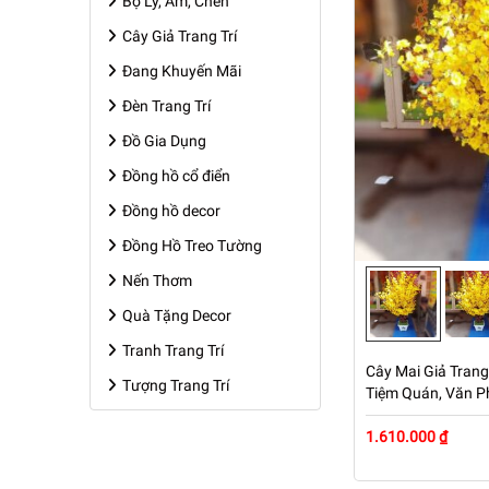
Bộ Ly, Ấm, Chén
Cây Giả Trang Trí
Đang Khuyến Mãi
Đèn Trang Trí
Đồ Gia Dụng
Đồng hồ cổ điển
Đồng hồ decor
Đồng Hồ Treo Tường
Nến Thơm
Quà Tặng Decor
Tranh Trang Trí
Cây Mai Giả Trang 
Tượng Trang Trí
Tiệm Quán, Văn P
– Mã: PN-CG0234
1.610.000 ₫