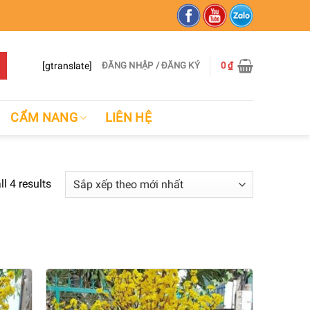
[gtranslate]
ĐĂNG NHẬP / ĐĂNG KÝ
0
₫
CẨM NANG
LIÊN HỆ
l 4 results