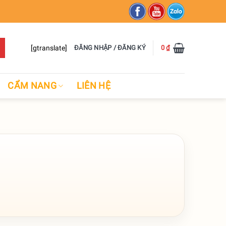
[gtranslate]
ĐĂNG NHẬP / ĐĂNG KÝ
0
₫
CẨM NANG
LIÊN HỆ