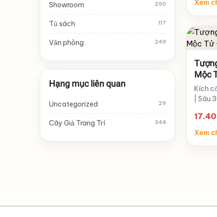
Xem ch
Showroom
250
Tủ sách
117
Văn phòng
249
Tượng
Mộc T
Hạng mục liên quan
02
Kích c
| Sâu 
Uncategorized
29
17.4
Cây Giả Trang Trí
344
Xem ch