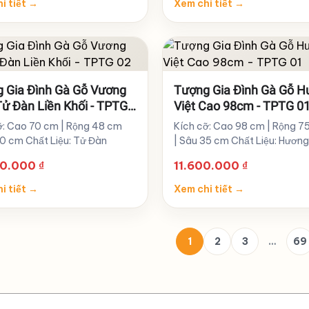
i tiết
→
Xem chi tiết
→
 Gia Đình Gà Gỗ Vương
Tượng Gia Đình Gà Gỗ 
ử Đàn Liền Khối - TPTG
Việt Cao 98cm - TPTG 0
ỡ: Cao 70 cm | Rộng 48 cm
Kích cỡ: Cao 98 cm | Rộng 7
30 cm Chất Liệu: Tử Đàn
| Sâu 35 cm Chất Liệu: Hươn
00.000
₫
11.600.000
₫
i tiết
→
Xem chi tiết
→
1
2
3
…
69