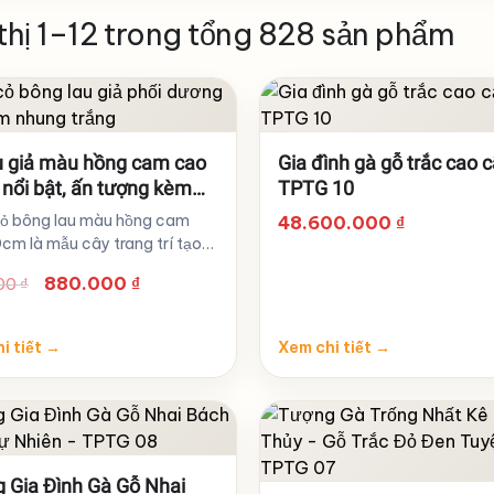
 thị 1–12 trong tổng 828 sản phẩm
u giả màu hồng cam cao
Gia đình gà gỗ trắc cao c
nổi bật, ấn tượng kèm
TPTG 10
đá mài trắng
ỏ bông lau màu hồng cam
48.600.000
₫
cm là mẫu cây trang trí tạo
hấn rõ…
Giá
Giá
880.000
₫
00
₫
gốc
hiện
là:
tại
i tiết
→
Xem chi tiết
→
950.000 ₫.
là:
880.000 ₫.
 Gia Đình Gà Gỗ Nhai