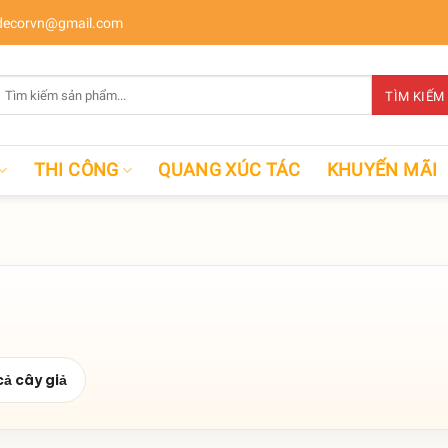
ecorvn@gmail.com
Tìm
TÌM KIẾM
kiếm:
THI CÔNG
QUANG XÚC TÁC
KHUYẾN MÃI
cả cây giả