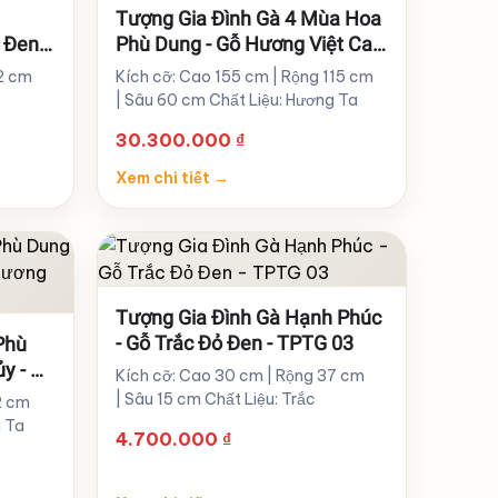
ê
Tượng Gia Đình Gà 4 Mùa Hoa
ỏ Đen
Phù Dung - Gỗ Hương Việt Cao
155cm - TPTG 06
42 cm
Kích cỡ: Cao 155 cm | Rộng 115 cm
| Sâu 60 cm Chất Liệu: Hương Ta
30.300.000
₫
Xem chi tiết
→
Tượng Gia Đình Gà Hạnh Phúc
- Gỗ Trắc Đỏ Đen - TPTG 03
Phù
y - Gỗ
Kích cỡ: Cao 30 cm | Rộng 37 cm
 04
| Sâu 15 cm Chất Liệu: Trắc
2 cm
g Ta
4.700.000
₫