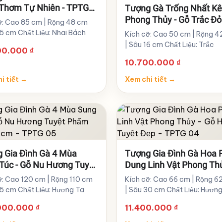
Thơm Tự Nhiên - TPTG
Tượng Gà Trống Nhất K
Phong Thủy - Gỗ Trắc Đ
ỡ: Cao 85 cm | Rộng 48 cm
Tuyệt Đẹp - TPTG 07
35 cm Chất Liệu: Nhai Bách
Kích cỡ: Cao 50 cm | Rộng 
| Sâu 16 cm Chất Liệu: Trắc
00.000
₫
10.700.000
₫
i tiết
→
Xem chi tiết
→
 Gia Đình Gà 4 Mùa
Tượng Gia Đình Gà Hoa 
Túc - Gỗ Nu Hương Tuyệt
Dung Linh Vật Phong Thủ
Cao 120cm - TPTG 05
Hương Tuyệt Đẹp - TPTG
ỡ: Cao 120 cm | Rộng 110 cm
Kích cỡ: Cao 66 cm | Rộng 6
65 cm Chất Liệu: Hương Ta
| Sâu 30 cm Chất Liệu: Hươn
000.000
₫
11.400.000
₫