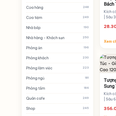
Bách 
Cửa hàng
248
08
Kích c
| Sâu 
Cửa tiệm
249
28.3
Nhà bếp
190
Nhà hàng - Khách sạn
250
Xem ch
Phòng ăn
196
Phòng khách
230
Phòng làm việc
223
Phòng ngủ
181
Tượng
Sung 
Phòng tắm
184
Phẩm 
Kích c
Quán cafe
249
| Sâu 
356.
Shop
245