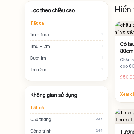
Hiển
Lọc theo chiều cao
Tất cả
1m – 1m5
1
Cỏ la
1m6 – 2m
1
80cm 
chậu 
Dưới 1m
1
Chậu c
cao 80
Trên 2m
1
điểm n
950.0
Xem ch
Không gian sử dụng
Tất cả
Cầu thang
237
Công trình
244
Tượng