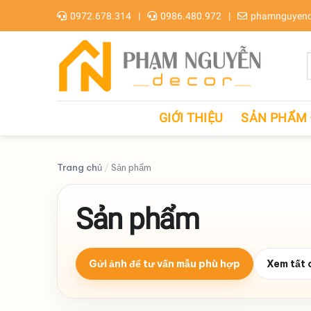
Skip
0972.678.314
0986.480.972
phamnguyend
to
content
GIỚI THIỆU
SẢN PHẨM
Trang chủ
/
Sản phẩm
Sản phẩm
Gửi ảnh để tư vấn mẫu phù hợp
Xem tất 