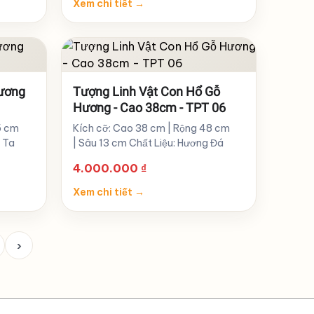
Xem chi tiết
→
Hương
Tượng Linh Vật Con Hổ Gỗ
1
Hương - Cao 38cm - TPT 06
5 cm
Kích cỡ: Cao 38 cm | Rộng 48 cm
g Ta
| Sâu 13 cm Chất Liệu: Hương Đá
4.000.000
₫
Xem chi tiết
→
›
Trang
sau