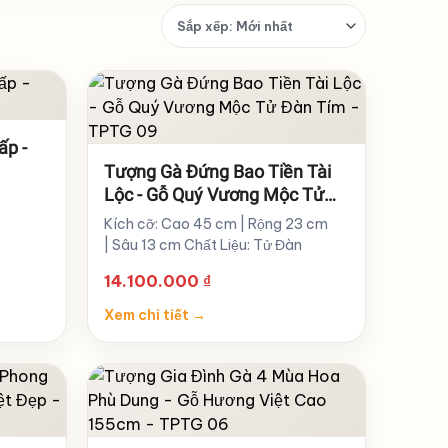
Sắp
xếp
sản
phẩm
ấp -
Tượng Gà Đứng Bao Tiền Tài
Lộc - Gỗ Quý Vương Mộc Tử
Đàn Tím - TPTG 09
Kích cỡ: Cao 45 cm | Rộng 23 cm
| Sâu 13 cm Chất Liệu: Tử Đàn
14.100.000
₫
Xem chi tiết
→