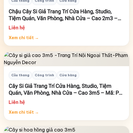
Cầu thang
Công trình
Cửa hàng
Chậu Cây Si Giả Trang Trí Cửa Hàng, Studio,
Tiệm Quán, Văn Phòng, Nhà Cửa – Cao 2m3 –
Mã: PN-CG0252
Liên hệ
Xem chi tiết
→
Cầu thang
Công trình
Cửa hàng
Cây Si Giả Trang Trí Cửa Hàng, Studio, Tiệm
Quán, Văn Phòng, Nhà Cửa – Cao 3m5 – Mã: PN-
CG0251
Liên hệ
Xem chi tiết
→