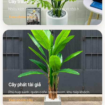
Cây trầu bà giả
Nhiều kích thước, dễ phối văn phòng và nhà ở.
Xem nhóm cây
→
Cây phát tài giả
Phù hợp sảnh, quán cafe, showroom, khu tiếp khách.
Xem nhóm cây
→