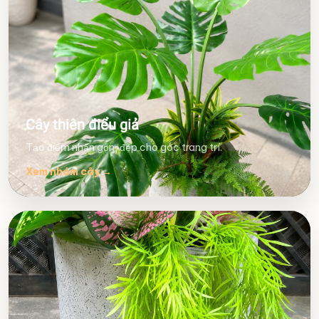
Cây thiên điểu giả
Tạo điểm nhấn gọn, đẹp cho góc trang trí.
Xem nhóm cây
→