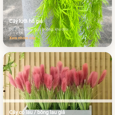
Cây lưỡi hổ giả
Dễ đặt ở quầy, góc phòng, khu chờ.
Xem nhóm cây
→
Cây cỏ lau / bông lau giả