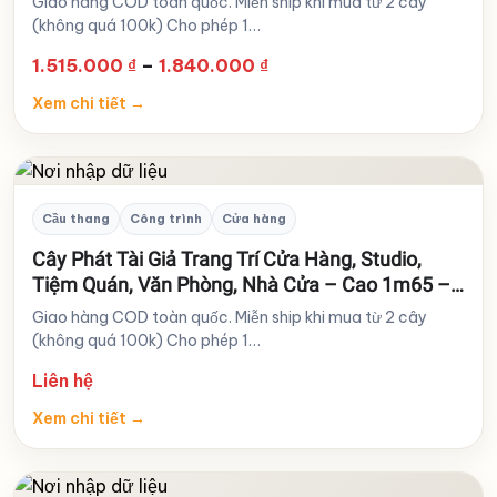
Giao hàng COD toàn quốc. Miễn ship khi mua từ 2 cây
(không quá 100k) Cho phép 1…
Khoảng
1.515.000
₫
–
1.840.000
₫
giá:
Xem chi tiết
→
từ
1.515.000 ₫
đến
1.840.000 ₫
Cầu thang
Công trình
Cửa hàng
Cây Phát Tài Giả Trang Trí Cửa Hàng, Studio,
Tiệm Quán, Văn Phòng, Nhà Cửa – Cao 1m65 –
Mã: PN-CG017
Giao hàng COD toàn quốc. Miễn ship khi mua từ 2 cây
(không quá 100k) Cho phép 1…
Liên hệ
Xem chi tiết
→