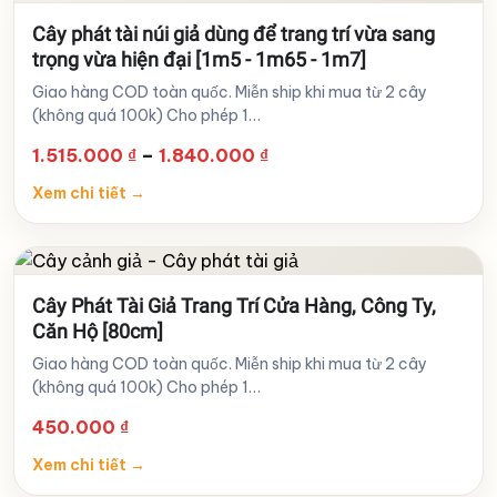
Cây phát tài núi giả dùng để trang trí vừa sang
trọng vừa hiện đại [1m5 - 1m65 - 1m7]
Giao hàng COD toàn quốc. Miễn ship khi mua từ 2 cây
(không quá 100k) Cho phép 1…
Khoảng
1.515.000
₫
–
1.840.000
₫
giá:
Xem chi tiết
→
từ
1.515.000 ₫
đến
1.840.000 ₫
Cây Phát Tài Giả Trang Trí Cửa Hàng, Công Ty,
Căn Hộ [80cm]
Giao hàng COD toàn quốc. Miễn ship khi mua từ 2 cây
(không quá 100k) Cho phép 1…
450.000
₫
Xem chi tiết
→