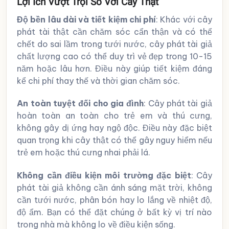
Lợi Ích Vượt Trội So Với Cây Thật
Độ bền lâu dài và tiết kiệm chi phí
: Khác với cây
phát tài thật cần chăm sóc cẩn thận và có thể
chết do sai lầm trong tưới nước, cây phát tài giả
chất lượng cao có thể duy trì vẻ đẹp trong 10-15
năm hoặc lâu hơn. Điều này giúp tiết kiệm đáng
kể chi phí thay thế và thời gian chăm sóc.
An toàn tuyệt đối cho gia đình
: Cây phát tài giả
hoàn toàn an toàn cho trẻ em và thú cưng,
không gây dị ứng hay ngộ độc. Điều này đặc biệt
quan trọng khi cây thật có thể gây nguy hiểm nếu
trẻ em hoặc thú cưng nhai phải lá.
Không cần điều kiện môi trường đặc biệt
: Cây
phát tài giả không cần ánh sáng mặt trời, không
cần tưới nước, phân bón hay lo lắng về nhiệt độ,
độ ẩm. Bạn có thể đặt chúng ở bất kỳ vị trí nào
trong nhà mà không lo về điều kiện sống.