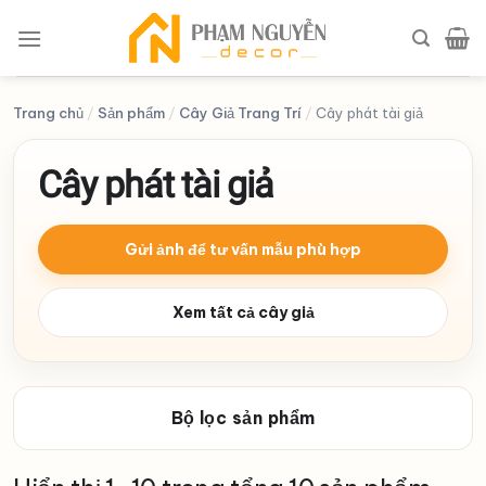
Skip
to
content
Trang chủ
/
Sản phẩm
/
Cây Giả Trang Trí
/
Cây phát tài giả
Cây phát tài giả
Gửi ảnh để tư vấn mẫu phù hợp
Xem tất cả cây giả
Bộ lọc sản phẩm