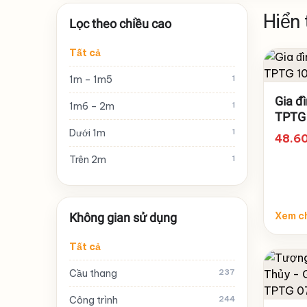
Hiển 
Lọc theo chiều cao
Tất cả
1m – 1m5
1
Gia đì
1m6 – 2m
1
TPTG
Dưới 1m
1
48.6
Trên 2m
1
Xem ch
Không gian sử dụng
Tất cả
Cầu thang
237
Công trình
244