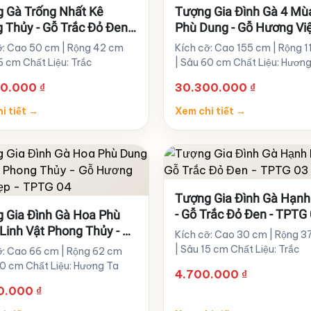
 Gà Trống Nhất Kê
Tượng Gia Đình Gà 4 Mù
 Thủy - Gỗ Trắc Đỏ Đen
Phù Dung - Gỗ Hương Vi
 Đẹp - TPTG 07
155cm - TPTG 06
ỡ: Cao 50 cm | Rộng 42 cm
Kích cỡ: Cao 155 cm | Rộng 
6 cm Chất Liệu: Trắc
| Sâu 60 cm Chất Liệu: Hươn
00.000
₫
30.300.000
₫
i tiết
→
Xem chi tiết
→
Tượng Gia Đình Gà Hạnh
- Gỗ Trắc Đỏ Đen - TPTG
 Gia Đình Gà Hoa Phù
Linh Vật Phong Thủy - Gỗ
Kích cỡ: Cao 30 cm | Rộng 3
 Tuyệt Đẹp - TPTG 04
| Sâu 15 cm Chất Liệu: Trắc
ỡ: Cao 66 cm | Rộng 62 cm
30 cm Chất Liệu: Hương Ta
4.700.000
₫
00.000
₫