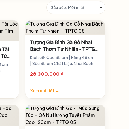
Sắp
xếp
sản
phẩm
Tượng Gia Đình Gà Gỗ Nhai
Bách Thơm Tự Nhiên - TPTG
 Tài
08
 Tử
Kích cỡ: Cao 85 cm | Rộng 48 cm
| Sâu 35 cm Chất Liệu: Nhai Bách
3 cm
n
28.300.000
₫
Xem chi tiết
→