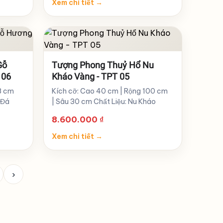
Xem chi tiết
→
Gỗ
Tượng Phong Thuỷ Hổ Nu
 06
Kháo Vàng - TPT 05
8 cm
Kích cỡ: Cao 40 cm | Rộng 100 cm
 Đá
| Sâu 30 cm Chất Liệu: Nu Kháo
8.600.000
₫
Xem chi tiết
→
›
Trang
sau