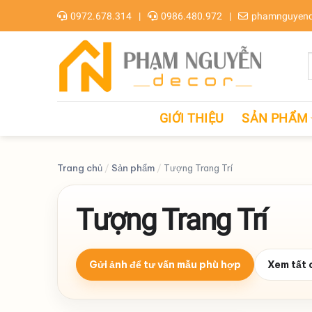
Skip
0972.678.314
0986.480.972
phamnguyend
to
content
GIỚI THIỆU
SẢN PHẨM
Trang chủ
/
Sản phẩm
/
Tượng Trang Trí
Tượng Trang Trí
Gửi ảnh để tư vấn mẫu phù hợp
Xem tất 