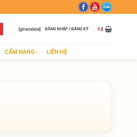
[gtranslate]
ĐĂNG NHẬP / ĐĂNG KÝ
0
₫
CẨM NANG
LIÊN HỆ