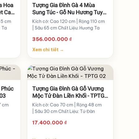
a Hoa
Tượng Gia Đình Gà 4 Mùa
ệt Cao
Sung Túc - Gỗ Nu Hương Tuyệt
Phẩm Cao 120cm - TPTG 05
115 cm
Kích cỡ: Cao 120 cm | Rộng 110 cm
g Ta
| Sâu 65 cm Chất Liệu: Hương Ta
356.000.000
₫
Xem chi tiết
→
 Phúc
Tượng Gia Đình Gà Gỗ Vương
 03
Mộc Tử Đàn Liền Khối - TPTG
02
7 cm
Kích cỡ: Cao 70 cm | Rộng 48 cm
| Sâu 30 cm Chất Liệu: Tử Đàn
17.400.000
₫