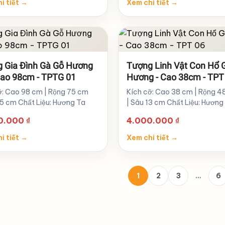
i tiết
→
Xem chi tiết
→
 Gia Đình Gà Gỗ Hương
Tượng Linh Vật Con Hổ 
Cao 98cm - TPTG 01
Hương - Cao 38cm - TPT
ỡ: Cao 98 cm | Rộng 75 cm
Kích cỡ: Cao 38 cm | Rộng 4
35 cm Chất Liệu: Hương Ta
| Sâu 13 cm Chất Liệu: Hương
00.000
₫
4.000.000
₫
i tiết
→
Xem chi tiết
→
1
2
3
…
6