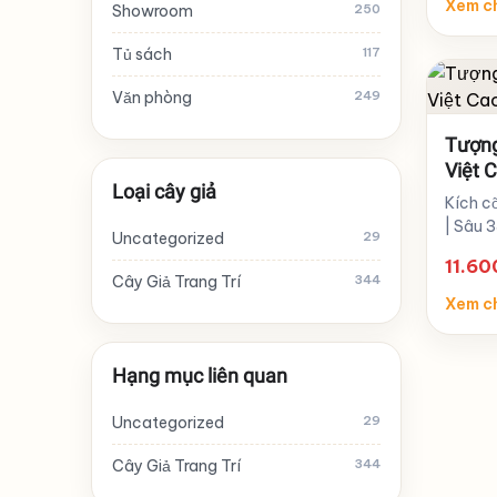
Xem ch
Showroom
250
Tủ sách
117
Văn phòng
249
Tượng
Việt 
Loại cây giả
Kích c
| Sâu 
Uncategorized
29
11.6
Cây Giả Trang Trí
344
Xem ch
Hạng mục liên quan
Uncategorized
29
Cây Giả Trang Trí
344