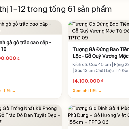
thị 1–12 trong tổng 61 sản phẩm
nh gà gỗ trắc cao cấp -
 10
Tượng Gà Đứng Bao Tiền
Lộc - Gỗ Quý Vương Mộc
00.000
₫
Đàn Tím - TPTG 09
Kích cỡ: Cao 45 cm | Rộng 2
| Sâu 13 cm Chất Liệu: Tử Đà
14.100.000
₫
i tiết
→
Xem chi tiết
→