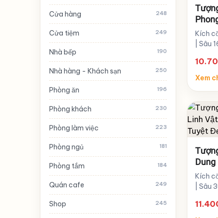
Tượng
Cửa hàng
248
Phong
Tuyệt
Cửa tiệm
249
Kích c
| Sâu 1
Nhà bếp
190
10.7
Nhà hàng - Khách sạn
250
Xem ch
Phòng ăn
196
Phòng khách
230
Phòng làm việc
223
Phòng ngủ
181
Tượng
Dung 
Phòng tắm
184
Hương
Kích c
Quán cafe
249
| Sâu 
11.4
Shop
245