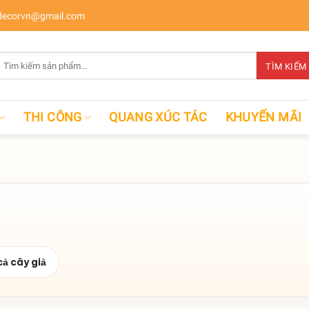
ecorvn@gmail.com
Tìm
TÌM KIẾM
kiếm:
THI CÔNG
QUANG XÚC TÁC
KHUYẾN MÃI
cả cây giả