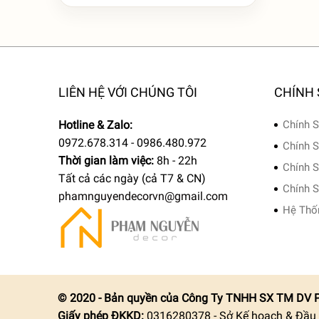
LIÊN HỆ VỚI CHÚNG TÔI
CHÍNH
Hotline & Zalo:
Chính S
0972.678.314 - 0986.480.972
Chính S
Thời gian làm việc:
8h - 22h
Chính S
Tất cả các ngày (cả T7 & CN)
Chính S
phamnguyendecorvn@gmail.com
Hệ Thố
© 2020 - Bản quyền của Công Ty TNHH SX TM DV 
Giấy phép ĐKKD:
0316280378 - Sở Kế hoạch & Đầu