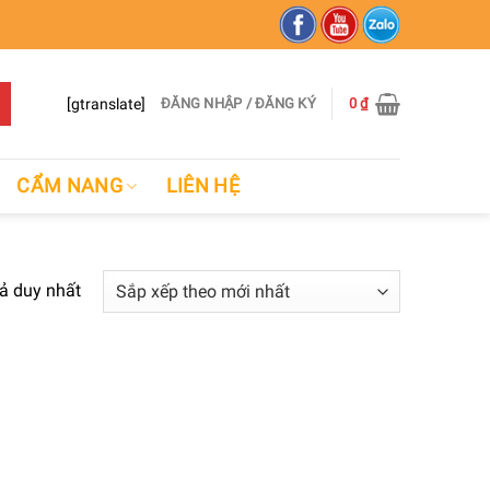
[gtranslate]
ĐĂNG NHẬP / ĐĂNG KÝ
0
₫
CẨM NANG
LIÊN HỆ
uả duy nhất