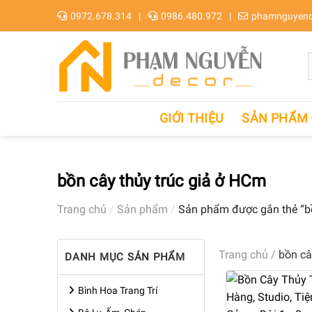
Skip
0972.678.314
0986.480.972
phamnguyend
to
content
GIỚI THIỆU
SẢN PHẨM
bồn cây thủy trúc giả ở HCm
Trang chủ
/
Sản phẩm
/
Sản phẩm được gắn thẻ “bồ
Trang chủ
/
bồn câ
DANH MỤC SẢN PHẨM
Bình Hoa Trang Trí