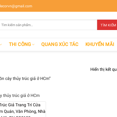
ecorvn@gmail.com
Tìm
TÌM KIẾM
kiếm:
THI CÔNG
QUANG XÚC TÁC
KHUYẾN MÃI
Hiển thị kết q
n cây thủy trúc giả ở HCm”
y thủy trúc giả ở HCm