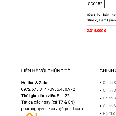
Bồn Cây Thủy Trúc
Studio, Tiệm Quá
Dài 1m2 – Mã: P
2.315.000 ₫
LIÊN HỆ VỚI CHÚNG TÔI
CHÍNH
Hotline & Zalo:
Chính S
0972.678.314 - 0986.480.972
Chính S
Thời gian làm việc:
8h - 22h
Chính S
Tất cả các ngày (cả T7 & CN)
Chính S
phamnguyendecorvn@gmail.com
Hệ Thố