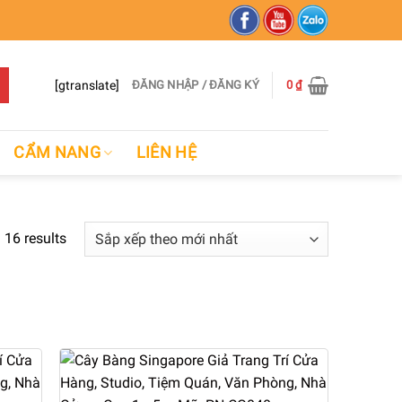
[gtranslate]
ĐĂNG NHẬP / ĐĂNG KÝ
0
₫
CẨM NANG
LIÊN HỆ
 16 results