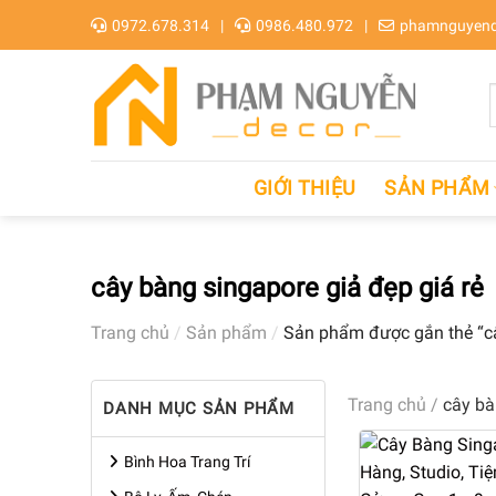
Skip
0972.678.314
0986.480.972
phamnguyend
to
content
GIỚI THIỆU
SẢN PHẨM
cây bàng singapore giả đẹp giá rẻ
Trang chủ
/
Sản phẩm
/
Sản phẩm được gắn thẻ “câ
Trang chủ
/
cây bà
DANH MỤC SẢN PHẨM
Bình Hoa Trang Trí