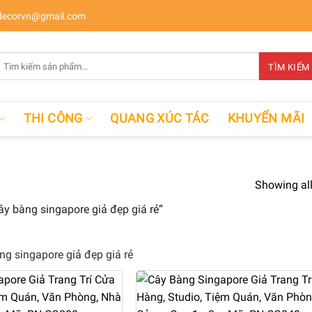
ecorvn@gmail.com
Tìm
TÌM KIẾM
kiếm:
THI CÔNG
QUANG XÚC TÁC
KHUYẾN MÃI
Showing all
y bàng singapore giả đẹp giá rẻ”
ng singapore giả đẹp giá rẻ