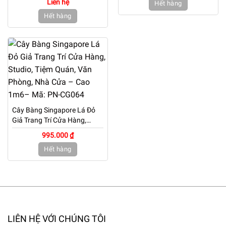
Liên hệ
Hết hàng
1m45– Mã: PN-CG077
Quán, Văn Phòng, Nhà Cửa
Hết hàng
– Cao 36cm – Mã: PN-
CG033
Cây Bàng Singapore Lá Đỏ
Giả Trang Trí Cửa Hàng,
Studio, Tiệm Quán, Văn
995.000 ₫
Phòng, Nhà Cửa – Cao
Hết hàng
1m6– Mã: PN-CG064
LIÊN HỆ VỚI CHÚNG TÔI