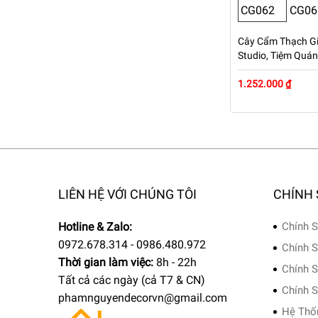
Cây Cẩm Thạch Gi
Studio, Tiệm Quá
Cao 1m – Mã: PN
1.252.000 ₫
LIÊN HỆ VỚI CHÚNG TÔI
CHÍNH
Hotline & Zalo:
Chính S
0972.678.314 - 0986.480.972
Chính S
Thời gian làm việc:
8h - 22h
Chính S
Tất cả các ngày (cả T7 & CN)
Chính S
phamnguyendecorvn@gmail.com
Hệ Thố