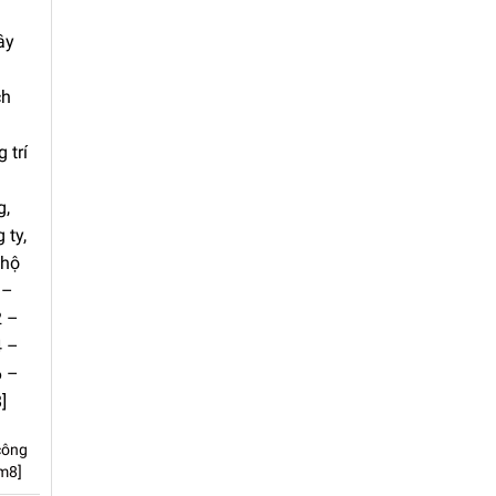
công
m8]