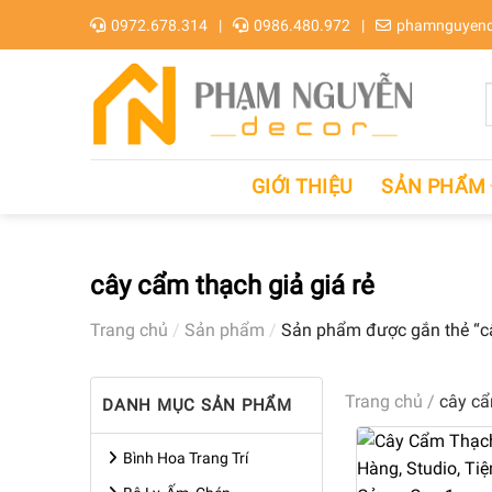
Skip
0972.678.314
0986.480.972
phamnguyend
to
content
GIỚI THIỆU
SẢN PHẨM
cây cẩm thạch giả giá rẻ
Trang chủ
/
Sản phẩm
/
Sản phẩm được gắn thẻ “câ
Trang chủ
/
cây cẩ
DANH MỤC SẢN PHẨM
Bình Hoa Trang Trí