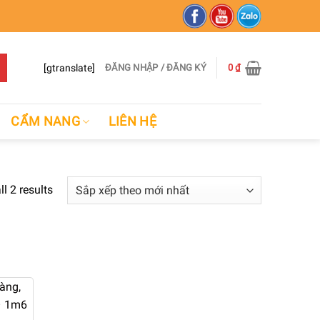
[gtranslate]
ĐĂNG NHẬP / ĐĂNG KÝ
0
₫
CẨM NANG
LIÊN HỆ
l 2 results