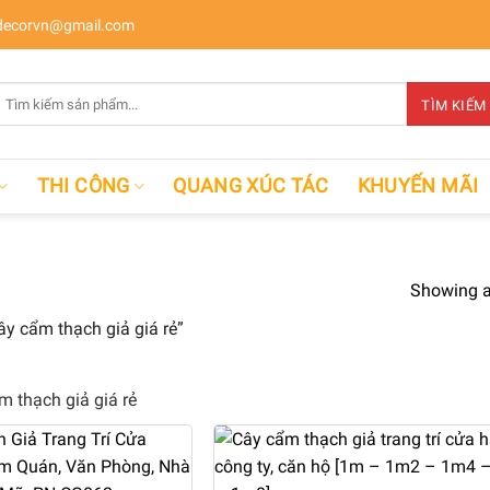
ecorvn@gmail.com
Tìm
TÌM KIẾM
kiếm:
THI CÔNG
QUANG XÚC TÁC
KHUYẾN MÃI
Showing al
y cẩm thạch giả giá rẻ”
m thạch giả giá rẻ