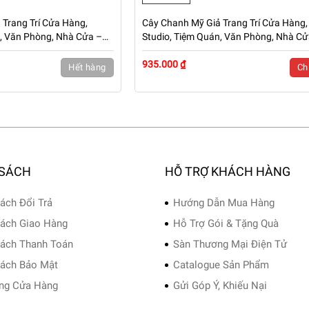
 Trang Trí Cửa Hàng,
Cây Chanh Mỹ Giả Trang Trí Cửa Hàng,
n, Văn Phòng, Nhà Cửa –
Studio, Tiệm Quán, Văn Phòng, Nhà Cử
N-CG124
Cao 1m3 – Mã: PN-CG123
935.000 ₫
Hết hàng
Chi
 SÁCH
HỖ TRỢ KHÁCH HÀNG
ách Đổi Trả
Hướng Dẫn Mua Hàng
ách Giao Hàng
Hỗ Trợ Gói & Tặng Quà
ách Thanh Toán
Sàn Thương Mại Điện Tử
ách Bảo Mật
Catalogue Sản Phẩm
ng Cửa Hàng
Gửi Góp Ý, Khiếu Nại