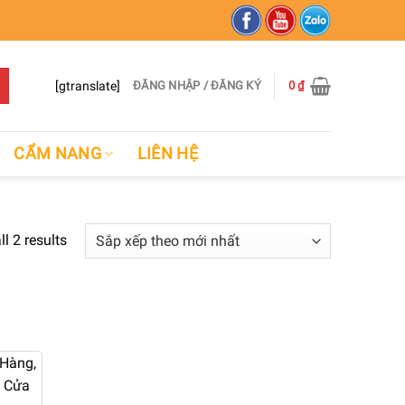
[gtranslate]
ĐĂNG NHẬP / ĐĂNG KÝ
0
₫
CẨM NANG
LIÊN HỆ
l 2 results