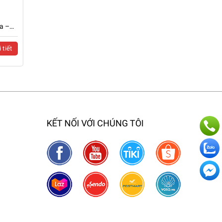
a –
 tiết
KẾT NỐI VỚI CHÚNG TÔI