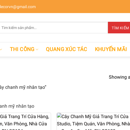
ecorvn@gmail.com
Tìm
TÌM KIẾM
kiếm:
THI CÔNG
QUANG XÚC TÁC
KHUYẾN MÃI
Showing al
ây chanh mỹ nhân tạo”
anh mỹ nhân tạo