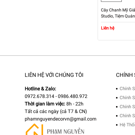
Cây Chanh Mỹ Giả
Studio, Tiệm Quá
Cao 1m6 – Mã: P
Liên hệ
LIÊN HỆ VỚI CHÚNG TÔI
CHÍNH
Hotline & Zalo:
Chính S
0972.678.314 - 0986.480.972
Chính S
Thời gian làm việc:
8h - 22h
Chính S
Tất cả các ngày (cả T7 & CN)
Chính S
phamnguyendecorvn@gmail.com
Hệ Thố