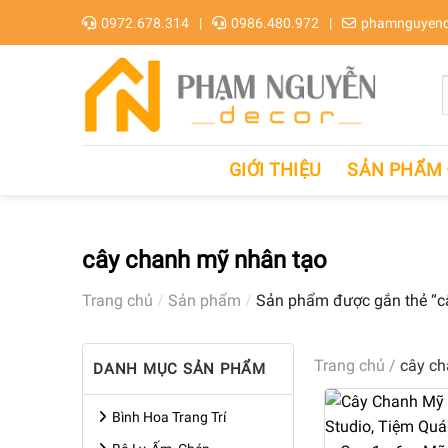
Skip
0972.678.314
0986.480.972
phamnguyend
to
content
GIỚI THIỆU
SẢN PHẨM
cây chanh mỹ nhân tạo
Trang chủ
/
Sản phẩm
/
Sản phẩm được gắn thẻ “c
Trang chủ
/
cây ch
DANH MỤC SẢN PHẨM
Bình Hoa Trang Trí