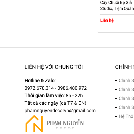
Cây Chuối Bẹ Giả 
Studio, Tiệm Quá
1m6 – PN-CG142
Liên hệ
LIÊN HỆ VỚI CHÚNG TÔI
CHÍNH
Hotline & Zalo:
Chính S
0972.678.314 - 0986.480.972
Chính S
Thời gian làm việc:
8h - 22h
Chính S
Tất cả các ngày (cả T7 & CN)
Chính S
phamnguyendecorvn@gmail.com
Hệ Thố