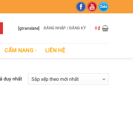
[gtranslate]
ĐĂNG NHẬP / ĐĂNG KÝ
0
₫
CẨM NANG
LIÊN HỆ
uả duy nhất