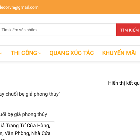
ecorvn@gmail.com
Tìm
TÌM KIẾM
kiếm:
THI CÔNG
QUANG XÚC TÁC
KHUYẾN MÃI
Hiển thị kết q
y chuối bẹ giả phong thủy”
uối bẹ giả phong thủy