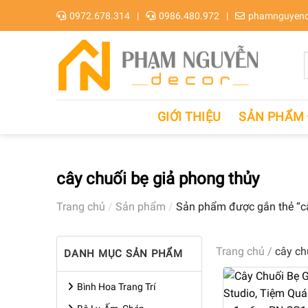
Skip
0972.678.314
0986.480.972
phamnguyend
to
content
GIỚI THIỆU
SẢN PHẨM
cây chuối bẹ giả phong thủy
Trang chủ
/
Sản phẩm
/
Sản phẩm được gắn thẻ “câ
Trang chủ
/
cây ch
DANH MỤC SẢN PHẨM
Bình Hoa Trang Trí