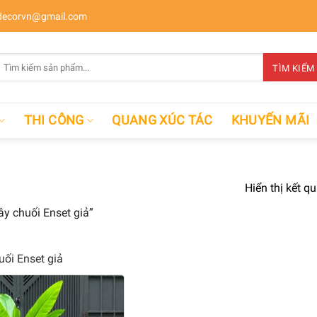
ecorvn@gmail.com
Tìm
TÌM KIẾM
kiếm:
THI CÔNG
QUANG XÚC TÁC
KHUYẾN MÃI
Hiển thị kết q
y chuối Enset giả”
uối Enset giả