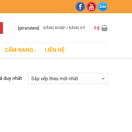
[gtranslate]
ĐĂNG NHẬP / ĐĂNG KÝ
0
₫
CẨM NANG
LIÊN HỆ
uả duy nhất