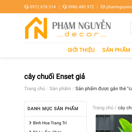
Skip
0972.678.314
0986.480.972
phamnguyend
to
content
GIỚI THIỆU
SẢN PHẨM
cây chuối Enset giả
Trang chủ
/
Sản phẩm
/
Sản phẩm được gắn thẻ “câ
Trang chủ
/
cây ch
DANH MỤC SẢN PHẨM
Bình Hoa Trang Trí