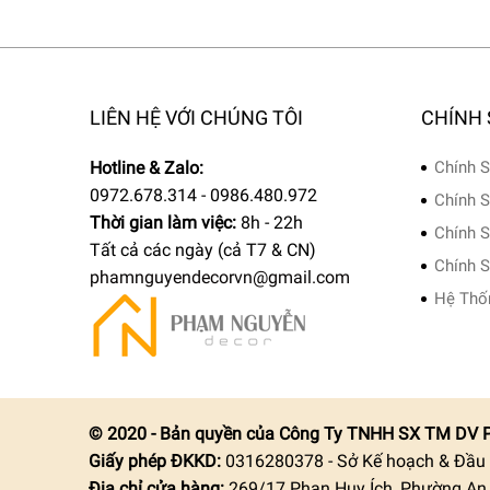
LIÊN HỆ VỚI CHÚNG TÔI
CHÍNH
Hotline & Zalo:
Chính S
0972.678.314 - 0986.480.972
Chính S
Thời gian làm việc:
8h - 22h
Chính S
Tất cả các ngày (cả T7 & CN)
Chính S
phamnguyendecorvn@gmail.com
Hệ Thố
© 2020 - Bản quyền của Công Ty TNHH SX TM DV 
Giấy phép ĐKKD:
0316280378 - Sở Kế hoạch & Đầu
Địa chỉ cửa hàng:
269/17 Phan Huy Ích, Phường An H