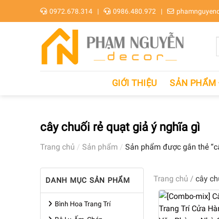
Skip
0972.678.314
0986.480.972
phamnguyend
to
content
GIỚI THIỆU
SẢN PHẨM
cây chuối rẻ quạt giả ý nghĩa gì
Trang chủ
/
Sản phẩm
/
Sản phẩm được gắn thẻ “cây
Trang chủ
/
cây ch
DANH MỤC SẢN PHẨM
Bình Hoa Trang Trí