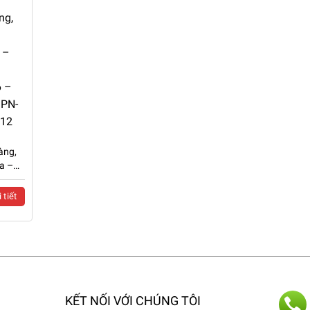
àng,
a –
 tiết
KẾT NỐI VỚI CHÚNG TÔI