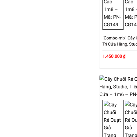
[Combo-mix] Cây 
Trí Cửa Hàng, Stu
Phòng, Nhà Cửa –
CG149
1.450.000 ₫