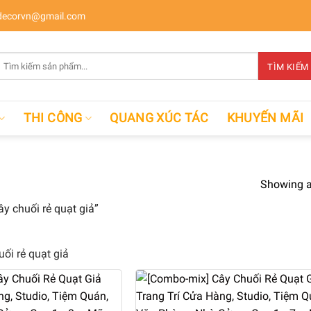
ecorvn@gmail.com
Tìm
TÌM KIẾM
kiếm:
THI CÔNG
QUANG XÚC TÁC
KHUYẾN MÃI
Showing al
 chuối rẻ quạt giả”
uối rẻ quạt giả