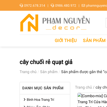
Skip
0972.678.314
0986.480.972
phamnguyend
to
content
GIỚI THIỆU
SẢN PHẨM
cây chuối rẻ quạt giả
Trang chủ
/
Sản phẩm
/
Sản phẩm được gắn thẻ “cây
Trang chủ
/
cây ch
DANH MỤC SẢN PHẨM
Bình Hoa Trang Trí