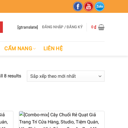
[gtranslate]
ĐĂNG NHẬP / ĐĂNG KÝ
0
₫
CẨM NANG
LIÊN HỆ
l 8 results