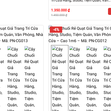
Trí Cửa Hàng, Studio, Tiệm Quán, Văn
Phòng, Nhà Cửa – Cao 1m6 – Mã: PN-
CG138
1.350.000 ₫
1.450.000 ₫
-4%