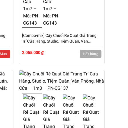
ang
[Combo-mix] Cây Chuối Rẻ Quạt Giả Trang
Trí Cửa Hàng, Studio, Tiệm Quán, Văn
Phòng, Nhà Cửa – Cao 1m7 – Mã: PN-
CG143
2.055.000 ₫
Mua
Hết hàng