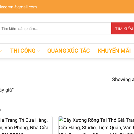
ecorvn@gmail.com
Tìm
TÌM KIẾM
kiếm:
THI CÔNG
QUANG XÚC TÁC
KHUYẾN MÃI
Showing al
y giả”
ả