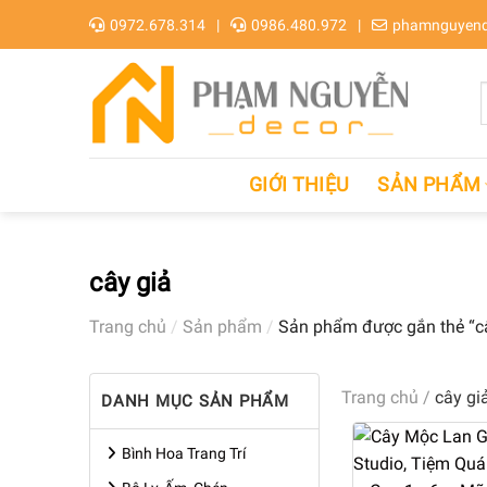
Skip
0972.678.314
0986.480.972
phamnguyend
to
content
GIỚI THIỆU
SẢN PHẨM
cây giả
Trang chủ
/
Sản phẩm
/
Sản phẩm được gắn thẻ “câ
Trang chủ
/
cây gi
DANH MỤC SẢN PHẨM
Bình Hoa Trang Trí