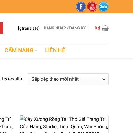
[gtranslate]
ĐĂNG NHẬP / ĐĂNG KÝ
0
₫
CẨM NANG
LIÊN HỆ
l 5 results