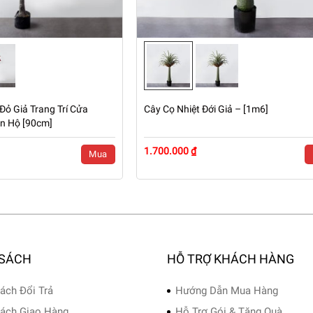
Đỏ Giả Trang Trí Cửa
Cây Cọ Nhiệt Đới Giả – [1m6]
ăn Hộ [90cm]
1.700.000 ₫
Mua
 SÁCH
HỖ TRỢ KHÁCH HÀNG
ách Đổi Trả
Hướng Dẫn Mua Hàng
ách Giao Hàng
Hỗ Trợ Gói & Tặng Quà