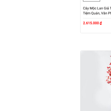
Cây Mộc Lan Giả T
Tiệm Quán, Văn P
– Mã: PN-CG063
2.615.000 ₫