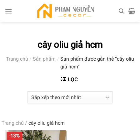
Skip
to
content
cây oliu giả hcm
Trang chủ
/
Sản phẩm
/
Sản phẩm được gắn thẻ “cây oliu
giả hcm”
LỌC
Trang chủ
/
cây oliu giả hcm
-13%