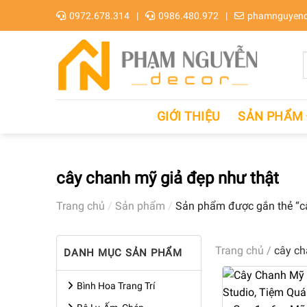
Skip
0972.678.314
0986.480.972
phamnguyend
to
content
GIỚI THIỆU
SẢN PHẨM
cây chanh mỹ giả đẹp như thật
Trang chủ
/
Sản phẩm
/
Sản phẩm được gắn thẻ “câ
Trang chủ
/
cây ch
DANH MỤC SẢN PHẨM
Bình Hoa Trang Trí