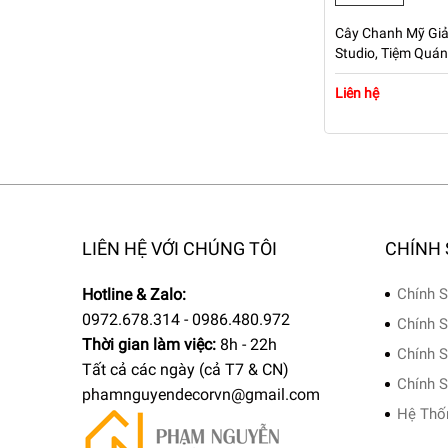
Cây Chanh Mỹ Giả
Studio, Tiệm Quá
Cao 1m6 – Mã: P
Liên hệ
LIÊN HỆ VỚI CHÚNG TÔI
CHÍNH
Hotline & Zalo:
Chính S
0972.678.314 - 0986.480.972
Chính S
Thời gian làm việc:
8h - 22h
Chính S
Tất cả các ngày (cả T7 & CN)
Chính S
phamnguyendecorvn@gmail.com
Hệ Thố