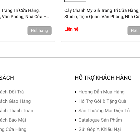
 Trang Trí Cửa Hàng,
Cây Chanh Mỹ Giả Trang Trí Cửa Hàng,
n, Văn Phòng, Nhà Cửa –
Studio, Tiệm Quán, Văn Phòng, Nhà Cử
N-CG124
Cao 80cm – Mã: PN-CG073
Liên hệ
Hết hàng
Hết 
 SÁCH
HỖ TRỢ KHÁCH HÀNG
ách Đổi Trả
Hướng Dẫn Mua Hàng
ách Giao Hàng
Hỗ Trợ Gói & Tặng Quà
ách Thanh Toán
Sàn Thương Mại Điện Tử
ách Bảo Mật
Catalogue Sản Phẩm
ng Cửa Hàng
Gửi Góp Ý, Khiếu Nại