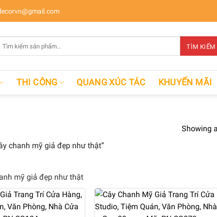
ecorvn@gmail.com
Tìm
TÌM KIẾM
kiếm:
THI CÔNG
QUANG XÚC TÁC
KHUYẾN MÃI
Showing al
y chanh mỹ giả đẹp như thật”
anh mỹ giả đẹp như thật