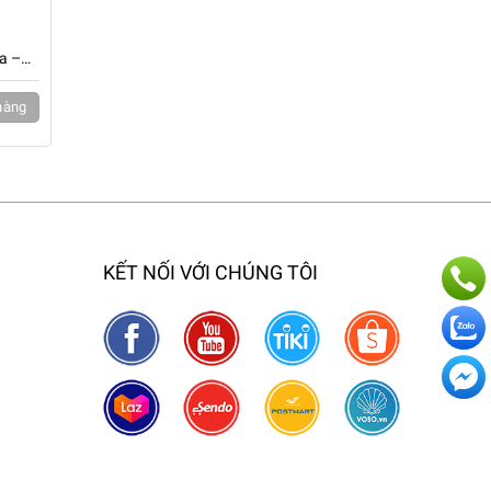
a –
hàng
KẾT NỐI VỚI CHÚNG TÔI