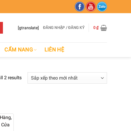
[gtranslate]
ĐĂNG NHẬP / ĐĂNG KÝ
0
₫
CẨM NANG
LIÊN HỆ
l 2 results