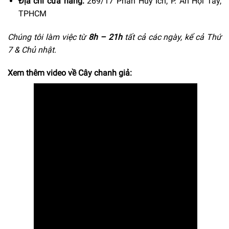
Địa chỉ cửa hàng:
269/17 Phan Huy Ích, P. An Hội Tây,
TPHCM
Chúng tôi làm việc từ
8h –
21h
tất cả các ngày, kể cả Thứ
7 & Chủ nhật.
Xem thêm video về Cây chanh giả: