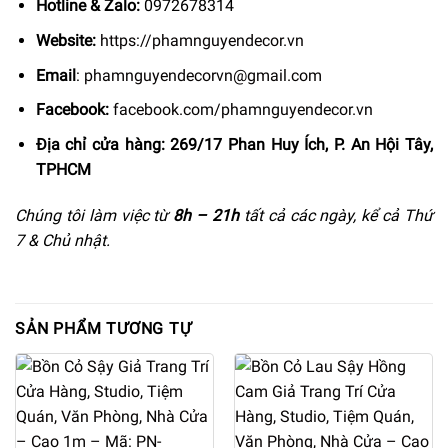
Hotline & Zalo:
0972678314
Website:
https://phamnguyendecor.vn
Email
:
phamnguyendecorvn@gmail.com
Facebook:
facebook.com/phamnguyendecor.vn
Địa chỉ cửa hàng: 269/17 Phan Huy Ích, P. An Hội Tây,
TPHCM
Chúng tôi làm việc từ
8h –
21h
tất cả các ngày, kể cả Thứ
7 & Chủ nhật.
SẢN PHẨM TƯƠNG TỰ