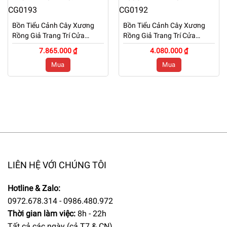
Bồn Tiểu Cảnh Cây Xương
Bồn Tiểu Cảnh Cây Xương
Rồng Giả Trang Trí Cửa
Rồng Giả Trang Trí Cửa
Hàng, Studio, Tiệm Quán,
Hàng, Studio, Tiệm Quán,
7.865.000 ₫
4.080.000 ₫
Văn Phòng, Nhà Cửa – Dài
Văn Phòng, Nhà Cửa – Cao
Mua
Mua
1m95 – Mã: PN-CG0193
1m2 – Mã: PN-CG0192
LIÊN HỆ VỚI CHÚNG TÔI
Hotline & Zalo:
0972.678.314 - 0986.480.972
Thời gian làm việc:
8h - 22h
Tất cả các ngày (cả T7 & CN)