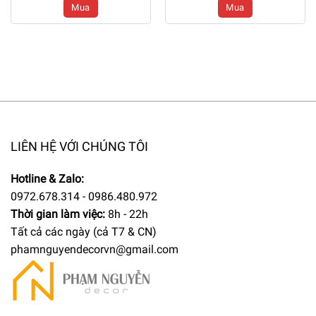
Mua
Mua
1m95 – Mã: PN-CG0193
1m2 – Mã: PN-CG0192
LIÊN HỆ VỚI CHÚNG TÔI
Hotline & Zalo:
0972.678.314 - 0986.480.972
Thời gian làm việc:
8h - 22h
Tất cả các ngày (cả T7 & CN)
phamnguyendecorvn@gmail.com