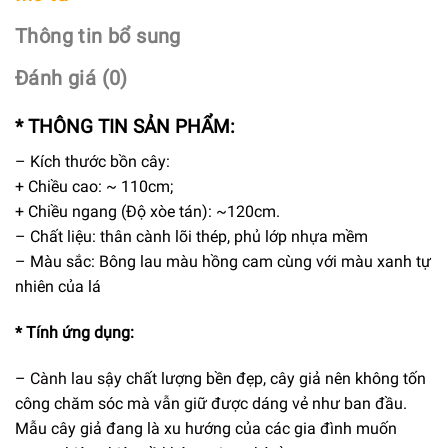
Thông tin bổ sung
Đánh giá (0)
* THÔNG TIN SẢN PHẨM:
– Kích thước bồn cây:
+ Chiều cao: ~ 110cm;
+ Chiều ngang (Độ xòe tán): ~120cm.
– Chất liệu: thân cành lõi thép, phủ lớp nhựa mềm
– Màu sắc: Bông lau màu hồng cam cùng với màu xanh tự
nhiên của lá
* Tính ứng dụng:
–
Cành lau sậ
y
chất lượng bền đẹp, cây giả nên không tốn
công chăm sóc mà vẫn giữ được dáng vẻ như ban đầu.
Mẫu cây giả đang là xu hướng của các gia đình muốn