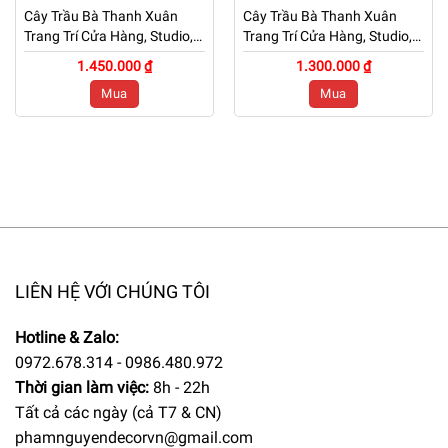
Cây Trầu Bà Thanh Xuân
Cây Trầu Bà Thanh Xuân
Trang Trí Cửa Hàng, Studio,
Trang Trí Cửa Hàng, Studio,
Tiệm Quán, Văn Phòng, Nhà
Tiệm Quán, Văn Phòng, Nhà
1.450.000 ₫
1.300.000 ₫
Cửa – Cao 1m7 – Mã: PN-
Cửa – Cao 1m5 – Mã: PN-
Mua
Mua
CG112
CG112
LIÊN HỆ VỚI CHÚNG TÔI
Hotline & Zalo:
0972.678.314 - 0986.480.972
Thời gian làm việc:
8h - 22h
Tất cả các ngày (cả T7 & CN)
phamnguyendecorvn@gmail.com