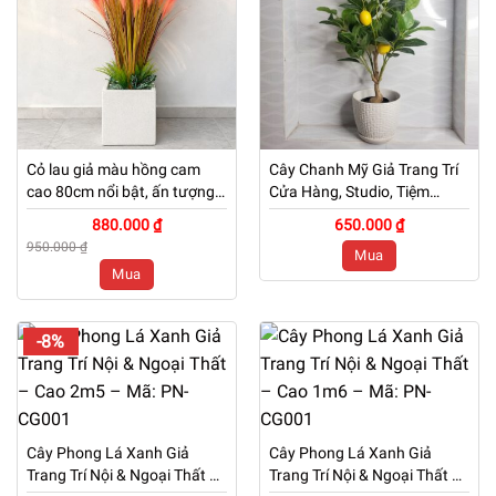
Cỏ lau giả màu hồng cam
Cây Chanh Mỹ Giả Trang Trí
cao 80cm nổi bật, ấn tượng
Cửa Hàng, Studio, Tiệm
kèm chậu đá mài trắng
Quán, Văn Phòng, Nhà Cửa
880.000 ₫
650.000 ₫
– Cao 60cm – Mã: PN-
950.000 ₫
Mua
CG073
Mua
-8%
Cây Phong Lá Xanh Giả
Cây Phong Lá Xanh Giả
Trang Trí Nội & Ngoại Thất –
Trang Trí Nội & Ngoại Thất –