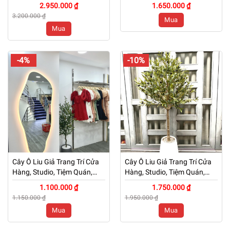
Cao 2m5 – Mã: PN-CG001
Cao 1m6 – Mã: PN-CG001
2.950.000 ₫
1.650.000 ₫
3.200.000 ₫
Mua
Mua
-4%
-10%
Cây Ô Liu Giả Trang Trí Cửa
Cây Ô Liu Giả Trang Trí Cửa
Hàng, Studio, Tiệm Quán,
Hàng, Studio, Tiệm Quán,
Văn Phòng, Nhà Cửa – Cao
Văn Phòng, Nhà Cửa – Cao
1.100.000 ₫
1.750.000 ₫
120cm – Mã: PN-CG006
150cm – Mã: PN-CG006
1.150.000 ₫
1.950.000 ₫
Mua
Mua