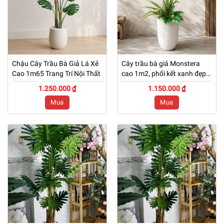
Chậu Cây Trầu Bà Giả Lá Xẻ
Cây trầu bà giả Monstera
Cao 1m65 Trang Trí Nội Thất
cao 1m2, phối kết xanh đẹp
tự nhiên
1.250.000 ₫
1.150.000 ₫
Mua
Mua