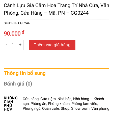
Cành Lựu Giả Cắm Hoa Trang Trí Nhà Cửa, Văn
Phòng, Cửa Hàng – Mã: PN – CG0244
SKU:
PN - CG0244
₫
90.000
Cành Lựu Giả Cắm Hoa Trang Trí Nhà Cửa, Văn Phòng, Cửa H
Thêm vào giỏ hàng
Thông tin bổ sung
Đánh giá (0)
KHÔNG
Cửa hàng
,
Cửa tiệm
,
Nhà bếp
,
Nhà hàng – Khách
GIAN
sạn
,
Phòng ăn
,
Phòng khách
,
Phòng làm việc
,
PHÙ
Phòng ngủ
,
Quán cafe
,
Shop
,
Showroom
,
Văn phòng
HỢP