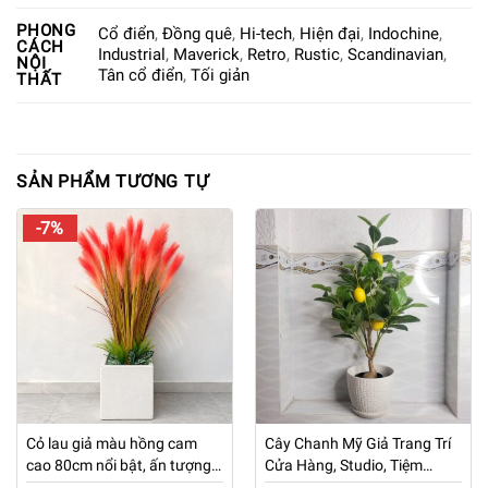
PHONG
Cổ điển
,
Đồng quê
,
Hi-tech
,
Hiện đại
,
Indochine
,
CÁCH
Industrial
,
Maverick
,
Retro
,
Rustic
,
Scandinavian
,
NỘI
Tân cổ điển
,
Tối giản
THẤT
SẢN PHẨM TƯƠNG TỰ
-7%
Cỏ lau giả màu hồng cam
Cây Chanh Mỹ Giả Trang Trí
cao 80cm nổi bật, ấn tượng
Cửa Hàng, Studio, Tiệm
kèm chậu đá mài trắng
Quán, Văn Phòng, Nhà Cửa