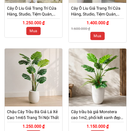
Cây Ô Liu Giả Trang Trí Cửa
Cây Ô Liu Giả Trang Trí Cửa
Hàng, Studio, Tiệm Quán,
Hàng, Studio, Tiệm Quán,
Văn Phòng, Nhà Cửa – Cao
Văn Phòng, Nhà Cửa – Cao
1.250.000 ₫
1.400.000 ₫
160cm – Mã: PN-CG006
160cm – Mã: PN-CG006
1.600.000 ₫
Mua
Mua
Chậu Cây Trầu Bà Giả Lá Xẻ
Cây trầu bà giả Monstera
Cao 1m65 Trang Trí Nội Thất
cao 1m2, phối kết xanh đẹp
tự nhiên
1.250.000 ₫
1.150.000 ₫