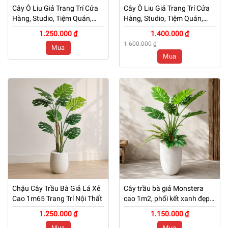
Cây Ô Liu Giả Trang Trí Cửa
Cây Ô Liu Giả Trang Trí Cửa
Hàng, Studio, Tiệm Quán,
Hàng, Studio, Tiệm Quán,
Văn Phòng, Nhà Cửa – Cao
Văn Phòng, Nhà Cửa – Cao
1.250.000 ₫
1.400.000 ₫
160cm – Mã: PN-CG006
160cm – Mã: PN-CG006
1.600.000 ₫
Mua
Mua
Chậu Cây Trầu Bà Giả Lá Xẻ
Cây trầu bà giả Monstera
Cao 1m65 Trang Trí Nội Thất
cao 1m2, phối kết xanh đẹp
tự nhiên
1.250.000 ₫
1.150.000 ₫
Mua
Mua