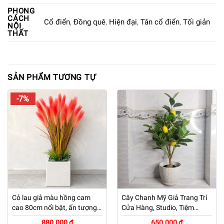
PHONG
CÁCH
Cổ điển
,
Đồng quê
,
Hiện đại
,
Tân cổ điển
,
Tối giản
NỘI
THẤT
SẢN PHẨM TƯƠNG TỰ
-7%
Cỏ lau giả màu hồng cam
Cây Chanh Mỹ Giả Trang Trí
cao 80cm nổi bật, ấn tượng
Cửa Hàng, Studio, Tiệm
kèm chậu đá mài trắng
Quán, Văn Phòng, Nhà Cửa
880.000 ₫
650.000 ₫