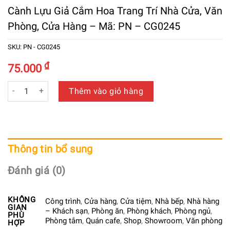
Cành Lựu Giả Cắm Hoa Trang Trí Nhà Cửa, Văn
Phòng, Cửa Hàng – Mã: PN – CG0245
SKU:
PN - CG0245
₫
75.000
Cành Lựu Giả Cắm Hoa Trang Trí Nhà Cửa, Văn Phòng, Cửa H
Thêm vào giỏ hàng
Thông tin bổ sung
Đánh giá (0)
KHÔNG
Công trình
,
Cửa hàng
,
Cửa tiệm
,
Nhà bếp
,
Nhà hàng
GIAN
– Khách sạn
,
Phòng ăn
,
Phòng khách
,
Phòng ngủ
,
PHÙ
Phòng tắm
,
Quán cafe
,
Shop
,
Showroom
,
Văn phòng
HỢP