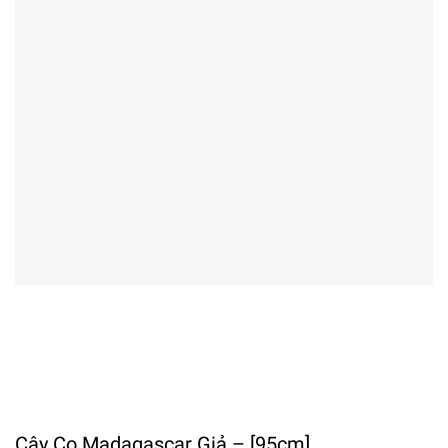
Cây Cọ Madagascar Giả – [95cm]