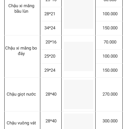
Chậu xi măng
bầu lùn
28*21
100.000
34*24
150.000
20*16
70.000
Chậu xi măng bo
đáy
25*20
100.000
29*24
150.000
Chậu giọt nước
28*40
270.000
28*40
300.000
Chậu vuông vát