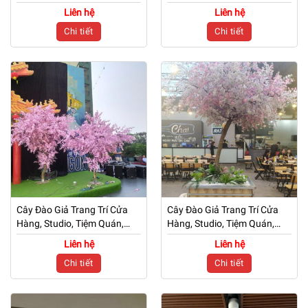
Văn Phòng, Nhà Cửa – Cao
Văn Phòng, Nhà Cửa – Cao
Liên hệ
Liên hệ
2m5 – Mã: PN-CG0229
2m5 – Mã: PN-CG0228
Chi tiết
Chi tiết
Cây Đào Giả Trang Trí Cửa
Cây Đào Giả Trang Trí Cửa
Hàng, Studio, Tiệm Quán,
Hàng, Studio, Tiệm Quán,
Văn Phòng, Nhà Cửa – Cao
Văn Phòng, Nhà Cửa – Cao
Liên hệ
Liên hệ
5m – Mã: PN-CG0227
2m4 – Mã: PN-CG0226
Chi tiết
Chi tiết