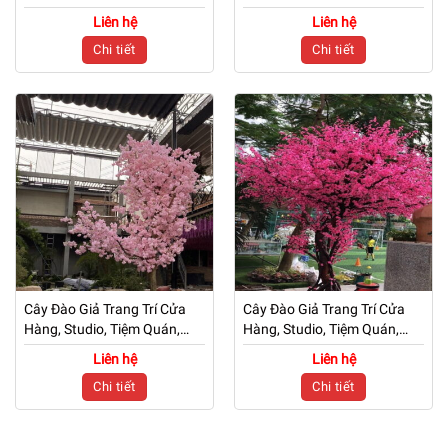
Văn Phòng, Nhà Cửa – Cao
Văn Phòng, Nhà Cửa – Cao
Liên hệ
Liên hệ
2m7 – Mã: PN-CG0220
2m7 – Mã: PN-CG0219
Chi tiết
Chi tiết
Cây Đào Giả Trang Trí Cửa
Cây Đào Giả Trang Trí Cửa
Hàng, Studio, Tiệm Quán,
Hàng, Studio, Tiệm Quán,
Văn Phòng, Nhà Cửa – Cao
Văn Phòng, Nhà Cửa – Cao
Liên hệ
Liên hệ
3m3 – Mã: PN-CG0218
3m – Mã: PN-CG0216
Chi tiết
Chi tiết