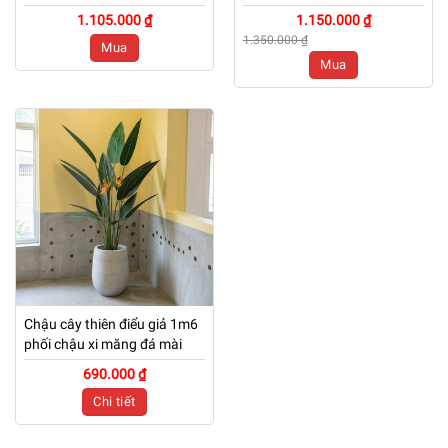
Studio, Tiệm Quán, Văn
Hàng, Studio, Tiệm Quán,
1.105.000 ₫
1.150.000 ₫
Phòng, Nhà Cửa – Cao 1m1
Văn Phòng, Nhà Cửa – 1m4
1.350.000 ₫
Mua
– Mã: PN-CG103
– PN-CG098
Mua
Chậu cây thiên điểu giả 1m6
phối chậu xi măng đá mài
690.000 ₫
Chi tiết