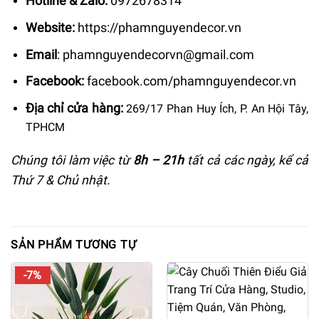
Hotline & Zalo:
0972678314
Website:
https://phamnguyendecor.vn
Email
:
phamnguyendecorvn@gmail.com
Facebook:
facebook.com/phamnguyendecor.vn
Địa chỉ cửa hàng:
269/17 Phan Huy Ích, P. An Hội Tây,
TPHCM
Chúng tôi làm việc từ
8h –
21h
tất cả các ngày, kể cả
Thứ 7 & Chủ nhật.
SẢN PHẨM TƯƠNG TỰ
-7%