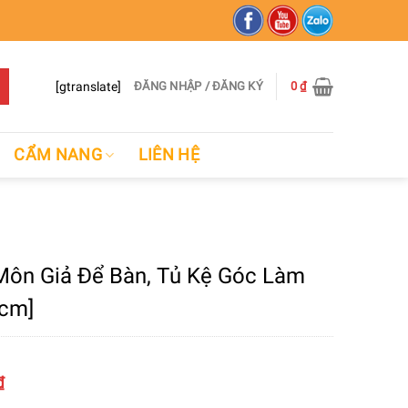
[gtranslate]
ĐĂNG NHẬP / ĐĂNG KÝ
0
₫
CẨM NANG
LIÊN HỆ
Môn Giả Để Bàn, Tủ Kệ Góc Làm
5cm]
₫