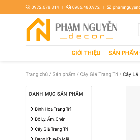
Skip
0972.678.314
0986.480.972
phamnguyend
to
content
GIỚI THIỆU
SẢN PHẨM
Trang chủ
/
Sản phẩm
/
Cây Giả Trang Trí
/
Cây Lá 
DANH MỤC SẢN PHẨM
Bình Hoa Trang Trí
Bộ Ly, Ấm, Chén
Cây Giả Trang Trí
Đang Khuyến Mãi