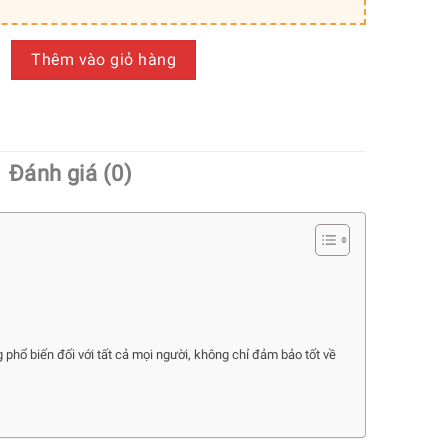
Giả Để Bàn, Tủ Kệ Góc Làm Việc [45cm] số lượng
Thêm vào giỏ hàng
Đánh giá (0)
g phổ biến đối với tất cả mọi người, không chỉ đảm bảo tốt về