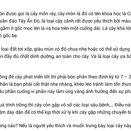
òn được gọi là cây môn ráy, cây môn lá đỏ có tên khoa học là C
 quần đảo Tây Ấn
Độ
,
là loại cây cảnh rất được yêu thích bởi màu
ngầm ở gốc mọc lên lá và hoa trên một cuống dài. Lá cây khá lớn
ó gốc bẹ.
loại đất tơi xốp, giàu mùn có độ chua nhẹ hoặc có thể sử dụng
n đầy đủ chất dinh dưỡng, an toàn cho cây. Và là loại cây ưa bó
ồng để cây phát triển tốt thì phải bón phân theo định kỳ từ 7 – 2
hăn là bạn phải cắt thật nhẹ nhàng, khéo léo tránh làm tổn thươn
ư phần cuống vì phần này làm úng vàng ảnh hưởng đến sự phát
uá trình trồng thì cây còn gặp vô số các loại sâu bệnh,… Điều 
ệm dày dặn để có thể kịp thời xử lý khi cây gặp những chuyển b
ng nào? Nếu là người yêu thích và muốn trưng bày loại cây này,