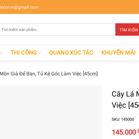
ecorvn@gmail.com
Tìm
TÌM KIẾM
kiếm:
THI CÔNG
QUANG XÚC TÁC
KHUYẾN MÃI
Môn Giả Để Bàn, Tủ Kệ Góc Làm Việc [45cm]
Cây Lá 
Việc [4
SKU:
145000
145.000