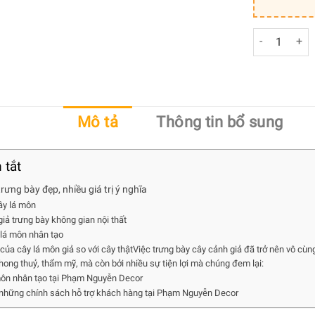
Cây Lá Môn 
Mô tả
Thông tin bổ sung
 tắt
rưng bày đẹp, nhiều giá trị ý nghĩa
ây lá môn
giả trưng bày không gian nội thất
 lá môn nhân tạo
i của cây lá môn giả so với cây thậtViệc trưng bày cây cảnh giả đã trở nên vô cùn
phong thuỷ, thẩm mỹ, mà còn bởi nhiều sự tiện lợi mà chúng đem lại:
môn nhân tạo tại Phạm Nguyễn Decor
những chính sách hỗ trợ khách hàng tại Phạm Nguyễn Decor