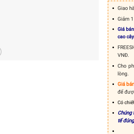
Giao h
Giảm 10
Giá bán
cao cây
FREESH
VNĐ.
Cho ph
lòng.
Giá bán
để được
Có chiế
Chúng t
tế đúng