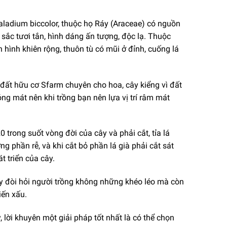
aladium biccolor, thuộc họ Ráy (Araceae) có nguồn
 sắc tươi tắn, hình dáng ấn tượng, độc lạ. Thuộc
 hình khiên rộng, thuôn tù có mũi ở đỉnh, cuống lá
 đất hữu cơ Sfarm chuyên cho hoa, cây kiểng vì đất
ng mát nên khi trồng bạn nên lựa vị trí râm mát
0 trong suốt vòng đời của cây và phải cắt, tỉa lá
g phần rễ, và khi cắt bỏ phần lá già phải cắt sát
 triển của cây.
này đòi hỏi người trồng không những khéo léo mà còn
iến xấu.
 lời khuyên một giải pháp tốt nhất là có thể chọn