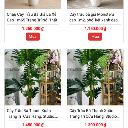
Chậu Cây Trầu Bà Giả Lá Xẻ
Cây trầu bà giả Monstera
Cao 1m65 Trang Trí Nội Thất
cao 1m2, phối kết xanh đẹp
tự nhiên
1.250.000 ₫
1.150.000 ₫
Mua
Mua
Cây Trầu Bà Thanh Xuân
Cây Trầu Bà Thanh Xuân
Trang Trí Cửa Hàng, Studio,
Trang Trí Cửa Hàng, Studio,
Tiệm Quán, Văn Phòng, Nhà
Tiệm Quán, Văn Phòng, Nhà
1.450.000 ₫
1.300.000 ₫
Cửa – Cao 1m7 – Mã: PN-
Cửa – Cao 1m5 – Mã: PN-