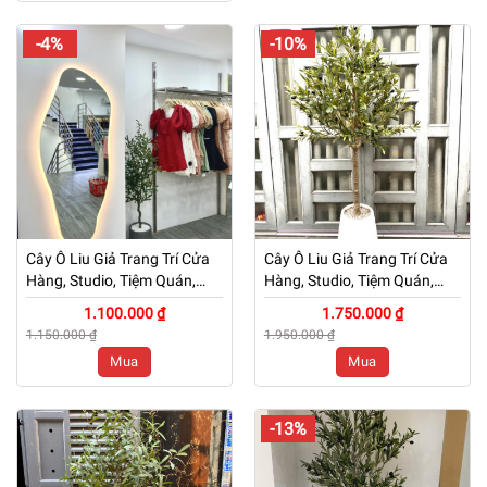
-4%
-10%
Cây Ô Liu Giả Trang Trí Cửa
Cây Ô Liu Giả Trang Trí Cửa
Hàng, Studio, Tiệm Quán,
Hàng, Studio, Tiệm Quán,
Văn Phòng, Nhà Cửa – Cao
Văn Phòng, Nhà Cửa – Cao
1.100.000 ₫
1.750.000 ₫
120cm – Mã: PN-CG006
150cm – Mã: PN-CG006
1.150.000 ₫
1.950.000 ₫
Mua
Mua
-13%