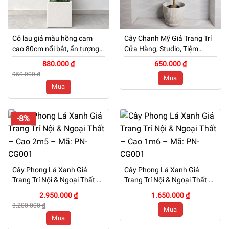
Cỏ lau giả màu hồng cam
Cây Chanh Mỹ Giả Trang Trí
cao 80cm nổi bật, ấn tượng
Cửa Hàng, Studio, Tiệm
kèm chậu đá mài trắng
Quán, Văn Phòng, Nhà Cửa
880.000 ₫
650.000 ₫
– Cao 60cm – Mã: PN-
950.000 ₫
Mua
CG073
Mua
-8%
Cây Phong Lá Xanh Giả
Cây Phong Lá Xanh Giả
Trang Trí Nội & Ngoại Thất –
Trang Trí Nội & Ngoại Thất –
Cao 2m5 – Mã: PN-CG001
Cao 1m6 – Mã: PN-CG001
2.950.000 ₫
1.650.000 ₫
3.200.000 ₫
Mua
Mua