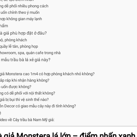
ng dễ phối nhiều phong cách
 uốn chỉnh theo ý muốn
 hợp không gian máy lạnh
phẩm
à giả phù hợp đặt ở đâu?
hộ, phòng khách
quầy lễ tân, phòng họp
howroom, spa, quán cafe trong nhà
 mẫu trầu bà lá xẻ giả này?
 giả Monstera cao 1m4 có hợp phòng khách nhỏ không?
lắp ráp khi nhận hàng không?
ó uốn được không?
ng có dễ phối với nội thất không?
giả bị bụi thì vệ sinh thế nào?
 Decor có giao mẫu cây này đi tỉnh không?
ệ
deo về Cây trầu bà Nam Mỹ giả:
à giả Monstera lá lớn – điểm nhấn xanh 