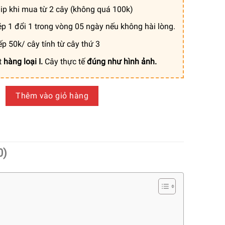
ip khi mua từ 2 cây (không quá 100k)
p 1 đổi 1 trong vòng 05 ngày nếu không hài lòng.
ếp 50k/ cây tính từ cây thứ 3
t
hàng loại I.
Cây thực tế
đúng như hình ảnh.
giả Monstera Nam Mỹ lá lớn cho nội thất hiện đại số lượng
Thêm vào giỏ hàng
0)