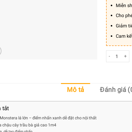
Miễn sh
Cho phé
Giảm ti
Cam kế
Cây trầu bà 
Mô tả
Đánh giá (
 tắt
 Monstera lá lớn – điểm nhấn xanh dễ đặt cho nội thất
a chậu cây trầu bà giả cao 1m4
ớn, dễ tạo điểm nhấn