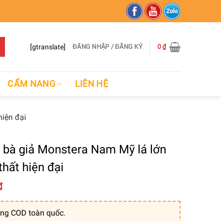
[gtranslate]
ĐĂNG NHẬP / ĐĂNG KÝ
0
₫
CẨM NANG
LIÊN HỆ
hiện đại
u bà giả Monstera Nam Mỹ lá lớn
thất hiện đại
₫
ng COD toàn quốc.