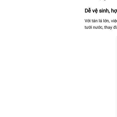
Dễ vệ sinh, h
Với tán lá lớn, v
tưới nước, thay đ