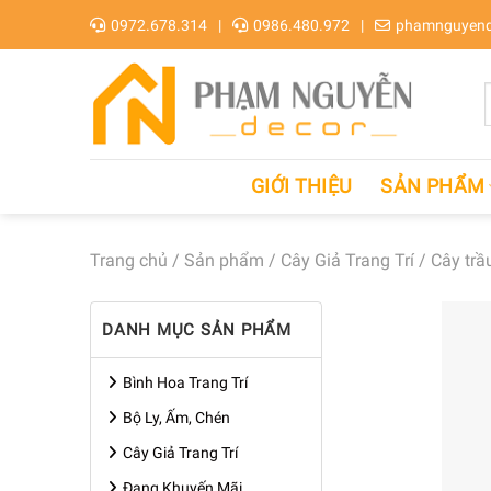
Skip
0972.678.314
0986.480.972
phamnguyend
to
content
GIỚI THIỆU
SẢN PHẨM
Trang chủ
/
Sản phẩm
/
Cây Giả Trang Trí
/
Cây trầ
DANH MỤC SẢN PHẨM
Bình Hoa Trang Trí
Bộ Ly, Ấm, Chén
Cây Giả Trang Trí
Đang Khuyến Mãi