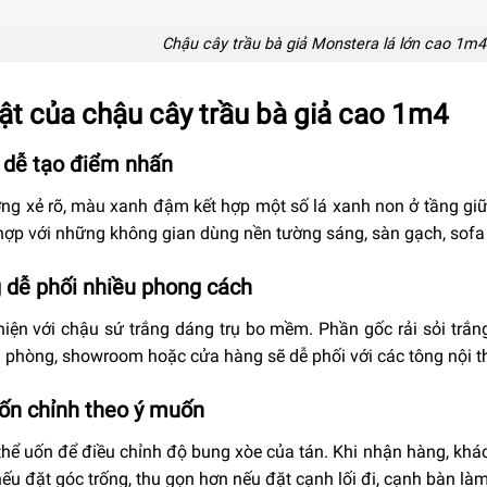
Chậu cây trầu bà giả Monstera lá lớn cao 1m4
ật của chậu cây trầu bà giả cao 1m4
, dễ tạo điểm nhấn
ờng xẻ rõ, màu xanh đậm kết hợp một số lá xanh non ở tầng gi
ợp với những không gian dùng nền tường sáng, sàn gạch, sofa t
 dễ phối nhiều phong cách
iện với chậu sứ trắng dáng trụ bo mềm. Phần gốc rải sỏi trắn
 phòng, showroom hoặc cửa hàng sẽ dễ phối với các tông nội thấ
ốn chỉnh theo ý muốn
thể uốn để điều chỉnh độ bung xòe của tán. Khi nhận hàng, khác
nếu đặt góc trống, thu gọn hơn nếu đặt cạnh lối đi, cạnh bàn là