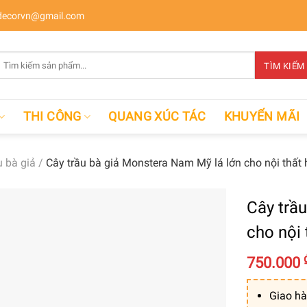
ecorvn@gmail.com
Tìm
TÌM KIẾM
kiếm:
THI CÔNG
QUANG XÚC TÁC
KHUYẾN MÃI
u bà giả
/
Cây trầu bà giả Monstera Nam Mỹ lá lớn cho nội thất 
Cây trầ
cho nội 
750.000
Giao hà