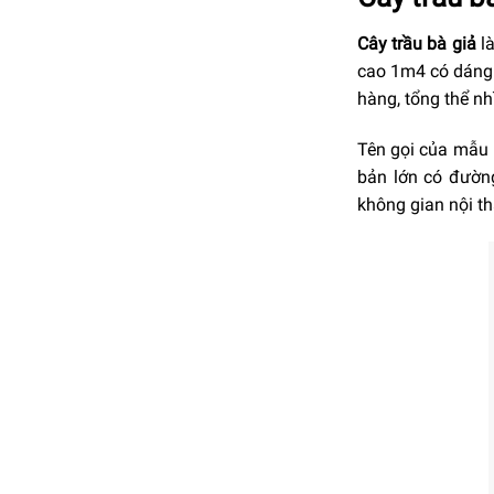
Cây trầu bà giả
là
cao 1m4 có dáng 
hàng, tổng thể n
Tên gọi của mẫu n
bản lớn có đường
không gian nội th