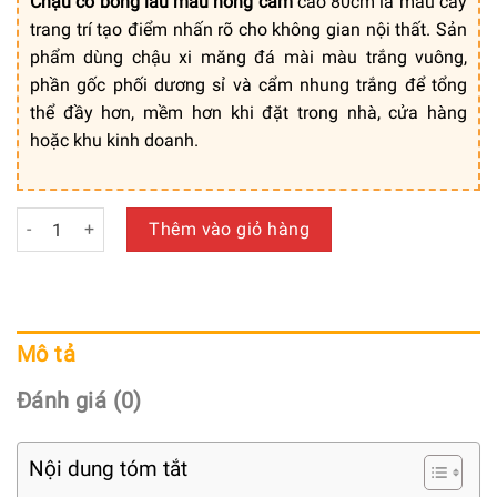
là:
tại
Chậu cỏ bông lau màu hồng cam
cao 80cm là mẫu cây
950.000 ₫.
là:
trang trí tạo điểm nhấn rõ cho không gian nội thất. Sản
880.000 ₫.
phẩm dùng chậu xi măng đá mài màu trắng vuông,
phần gốc phối dương sỉ và cẩm nhung trắng để tổng
thể đầy hơn, mềm hơn khi đặt trong nhà, cửa hàng
hoặc khu kinh doanh.
Cỏ lau giả màu hồng cam cao 80cm nổi bật, ấn tượng kèm ch
Thêm vào giỏ hàng
Mô tả
Đánh giá (0)
Nội dung tóm tắt