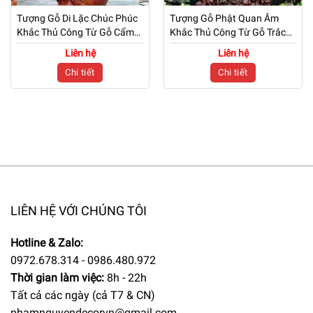
Tượng Gỗ Di Lặc Chúc Phúc
Tượng Gỗ Phật Quan Âm
Khắc Thủ Công Từ Gỗ Cẩm
Khắc Thủ Công Từ Gỗ Trắc
Trắc
Đỏ Đen
Liên hệ
Liên hệ
Chi tiết
Chi tiết
LIÊN HỆ VỚI CHÚNG TÔI
Hotline & Zalo:
0972.678.314 - 0986.480.972
Thời gian làm việc:
8h - 22h
Tất cả các ngày (cả T7 & CN)
phamnguyendecorvn@gmail.com