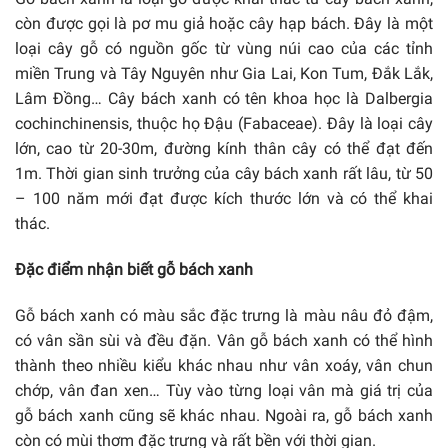
còn được gọi là pơ mu giả hoặc cây hạp bách. Đây là một
loại cây gỗ có nguồn gốc từ vùng núi cao của các tỉnh
miền Trung và Tây Nguyên như Gia Lai, Kon Tum, Đắk Lắk,
Lâm Đồng… Cây bách xanh có tên khoa học là Dalbergia
cochinchinensis, thuộc họ Đậu (Fabaceae). Đây là loại cây
lớn, cao từ 20-30m, đường kính thân cây có thể đạt đến
1m. Thời gian sinh trưởng của cây bách xanh rất lâu, từ 50
– 100 năm mới đạt được kích thước lớn và có thể khai
thác.
Đặc điểm nhận biết gỗ bách xanh
Gỗ bách xanh có màu sắc đặc trưng là màu nâu đỏ đậm,
có vân sần sùi và đều đặn. Vân gỗ bách xanh có thể hình
thành theo nhiều kiểu khác nhau như vân xoáy, vân chun
chớp, vân đan xen… Tùy vào từng loại vân mà giá trị của
gỗ bách xanh cũng sẽ khác nhau. Ngoài ra, gỗ bách xanh
còn có mùi thơm đặc trưng và rất bền với thời gian.