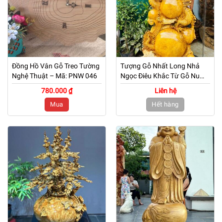
Đồng Hồ Vân Gỗ Treo Tường
Tượng Gỗ Nhất Long Nhả
Nghệ Thuật – Mã: PNW 046
Ngọc Điêu Khắc Từ Gỗ Nu
Kháo Vàng
780.000 ₫
Liên hệ
Mua
Hết hàng