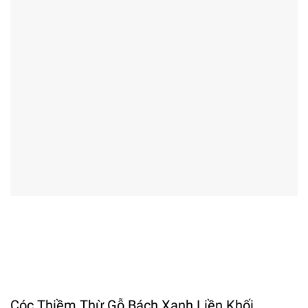
Cóc Thiềm Thừ Gỗ Bách Xanh Liền Khối