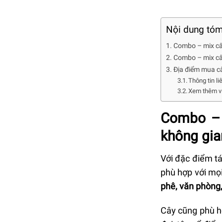
Nội dung tóm
Combo – mix câ
Combo – mix câ
Địa điểm mua câ
Thông tin l
Xem thêm vi
Combo – 
không gia
Với đặc điểm t
phù hợp với mọi
phê, văn phòng
Cây cũng phù hợ