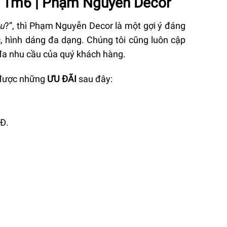
rí 1m6 | Phạm Nguyễn Decor
âu
?”, thì Phạm Nguyễn Decor là một gợi ý đáng
ước, hình dáng đa dạng. Chúng tôi cũng luôn cập
đa nhu cầu của quý khách hàng.
 được những
ƯU ĐÃI
sau đây:
NĐ.