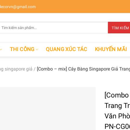
ecorvn@gmail.com
Tìm
TÌM KIẾM
kiếm:
THI CÔNG
QUANG XÚC TÁC
KHUYẾN MÃI
g singapore giả
/
[Combo – mix] Cây Bàng Singapore Giả Trang
[Combo 
Trang Tr
Văn Phò
PN-CG0