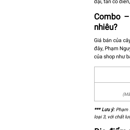
đại, tân cổ điển
Combo –
nhiêu?
Giá bán của câ
đây, Phạm Nguy
của shop như b
(
Mã
*** Lưu ý
:
Phạm N
loại 3, với chất l