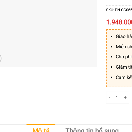
SKU:
PN-CG06
1.948.0
Giao hà
Miễn sh
Cho phé
Giảm ti
Cam kế
[Combo - mi
Mô tả
Thông tin bổ sung