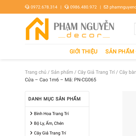
Skip
0972.678.314
0986.480.972
phamnguyend
to
content
GIỚI THIỆU
SẢN PHẨM
Trang chủ
/
Sản phẩm
/
Cây Giả Trang Trí
/
Cây bàn
Cửa – Cao 1m6 – Mã: PN-CG065
DANH MỤC SẢN PHẨM
Bình Hoa Trang Trí
Bộ Ly, Ấm, Chén
Cây Giả Trang Trí