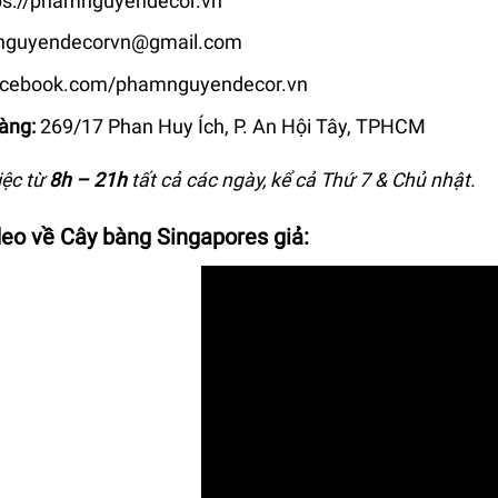
ps://phamnguyendecor.vn
guyendecorvn@gmail.com
acebook.com/phamnguyendecor.vn
hàng:
269/17 Phan Huy Ích, P. An Hội Tây, TPHCM
iệc từ
8h –
21h
tất cả các ngày, kể cả Thứ 7 & Chủ nhật.
eo về Cây bàng Singapores giả: