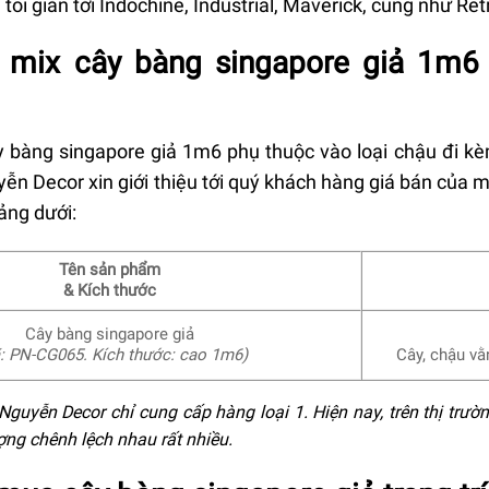
, tối giản tới Indochine, Industrial, Maverick, cũng như Ret
 mix c
ây bàng singapore giả 1m6
y bàng singapore giả 1m6 phụ thuộc vào loại chậu đi kè
ễn Decor xin giới thiệu tới quý khách hàng giá bán củ
ảng dưới:
Tên sản phẩm
& Kích thước
Cây bàng singapore giả
: PN-CG065.
Kích thước: cao 1m6)
Cây, chậu vằn
guyễn Decor chỉ cung cấp hàng loại 1. Hiện nay, trên thị trườ
ượng chênh lệch nhau rất nhiều.