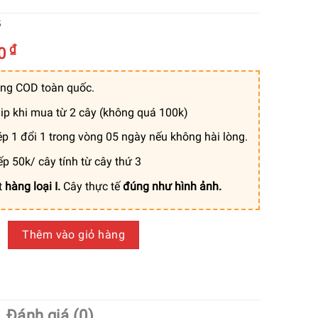
5
₫
00
ng COD toàn quốc.
ip khi mua từ 2 cây (không quá 100k)
p 1 đổi 1 trong vòng 05 ngày nếu không hài lòng.
ếp 50k/ cây tính từ cây thứ 3
t
hàng loại I.
Cây thực tế
đúng như hình ảnh.
x] Cây Bàng Singapore Giả Trang Trí Cửa Hàng, Studio, Tiệm 
Thêm vào giỏ hàng
Đánh giá (0)