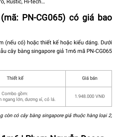
ro, Rustic, Hi-tech…
 (mã: PN-CG065) có giá bao
m (nếu có) hoặc thiết kế hoặc kiểu dáng. Dưới
a mẫu cây bàng singapore giả 1m6 mã PN-CG065
Thiết kế
Giá bán
Combo gồm:
1.948.000 VNĐ
 ngang lớn, dương xỉ, cỏ lá.
ng còn có cây bàng singapore giả thuộc hàng loại 2,