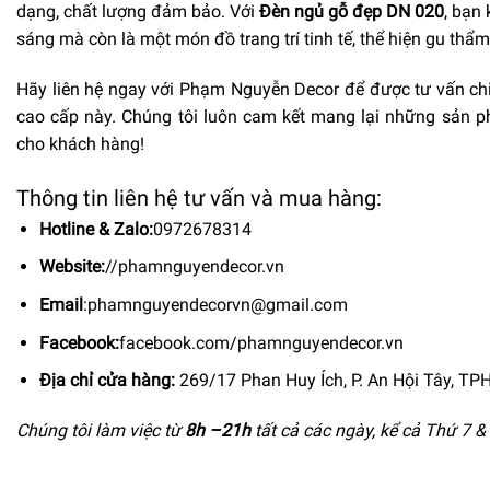
dạng, chất lượng đảm bảo. Với
Đèn ngủ gỗ đẹp DN 020
, bạn
sáng mà còn là một món đồ trang trí tinh tế, thể hiện gu th
Hãy liên hệ ngay với Phạm Nguyễn Decor để được tư vấn ch
cao cấp này. Chúng tôi luôn cam kết mang lại những sản p
cho khách hàng!
Thông tin liên hệ tư vấn và mua hàng:
Hotline & Zalo:
0972678314
Website:
//phamnguyendecor.vn
Email
:
phamnguyendecorvn@gmail.com
Facebook:
facebook.com/phamnguyendecor.vn
Địa chỉ cửa hàng:
269/17 Phan Huy Ích, P. An Hội Tây, T
Chúng tôi làm việc từ
8h –
21h
tất cả các ngày, kể cả Thứ 7 &