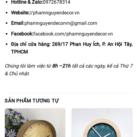
Hotline & Zalo:
0972678314
Website:
//phamnguyendecor.vn
Email
:
phamnguyendecorvn@gmail.com
Facebook:
facebook.com/phamnguyendecor.vn
Địa chỉ cửa hàng: 269/17 Phan Huy Ích, P. An Hội Tây,
TPHCM
Chúng tôi làm việc từ
8h –
21h
tất cả các ngày, kể cả Thứ 7
& Chủ nhật.
SẢN PHẨM TƯƠNG TỰ