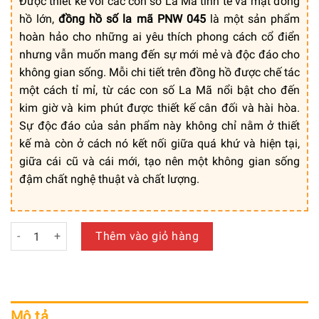
Được thiết kế với các con số La Mã tinh tế và mặt đồng
hồ lớn,
đồng hồ số la mã PNW 045
là một sản phẩm
hoàn hảo cho những ai yêu thích phong cách cổ điển
nhưng vẫn muốn mang đến sự mới mẻ và độc đáo cho
không gian sống. Mỗi chi tiết trên đồng hồ được chế tác
một cách tỉ mỉ, từ các con số La Mã nổi bật cho đến
kim giờ và kim phút được thiết kế cân đối và hài hòa.
Sự độc đáo của sản phẩm này không chỉ nằm ở thiết
kế mà còn ở cách nó kết nối giữa quá khứ và hiện tại,
giữa cái cũ và cái mới, tạo nên một không gian sống
đậm chất nghệ thuật và chất lượng.
Đồng Hồ Treo Tường Số La Mã Độc Đáo - Mã: PNW 045 số l
Thêm vào giỏ hàng
Mô tả