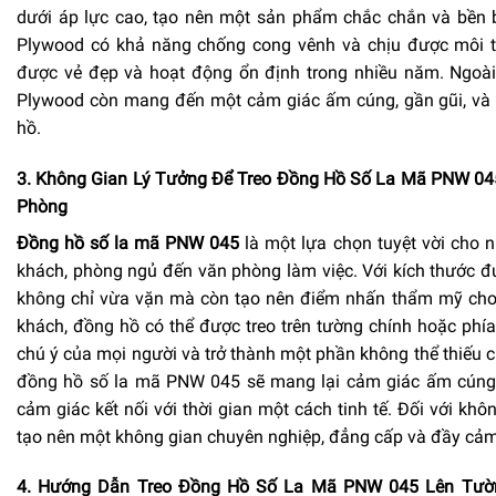
dưới áp lực cao, tạo nên một sản phẩm chắc chắn và bền bỉ
Plywood có khả năng chống cong vênh và chịu được môi tr
được vẻ đẹp và hoạt động ổn định trong nhiều năm. Ngoài
Plywood còn mang đến một cảm giác ấm cúng, gần gũi, và 
hồ.
3. Không Gian Lý Tưởng Để Treo Đồng Hồ Số La Mã PNW 0
Phòng
Đồng hồ số la mã PNW 045
là một lựa chọn tuyệt vời cho 
khách, phòng ngủ đến văn phòng làm việc. Với kích thước 
không chỉ vừa vặn mà còn tạo nên điểm nhấn thẩm mỹ cho 
khách, đồng hồ có thể được treo trên tường chính hoặc phía t
chú ý của mọi người và trở thành một phần không thể thiếu củ
đồng hồ số la mã PNW 045 sẽ mang lại cảm giác ấm cúng v
cảm giác kết nối với thời gian một cách tinh tế. Đối với khô
tạo nên một không gian chuyên nghiệp, đẳng cấp và đầy cả
4. Hướng Dẫn Treo Đồng Hồ Số La Mã PNW 045 Lên Tườ