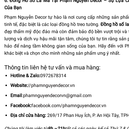
6. Đồng Hồ Số La Mã Tại Phạm Nguyễn Decor – Sự Lựa 
Của Bạn
Phạm Nguyễn Decor tự hào là nơi cung cấp những sản phẩm 
tinh tế, đặc biệt là các loại đồng hồ treo tường.
Đồng hồ số l
đẹp thẩm mỹ độc đáo mà còn đảm bảo độ bền vượt trội và tí
lượng và dịch vụ hậu mãi tận tâm, chúng tôi tự tin rằng sả
hảo để nâng tầm không gian sống của bạn. Hãy đến với P
khác biệt và chọn cho mình những sản phẩm ưng ý nhất.
Thông tin liên hệ tư vấn và mua hàng:
Hotline & Zalo:
0972678314
Website:
//phamnguyendecor.vn
Email
:
phamnguyendecorvn@gmail.com
Facebook:
facebook.com/phamnguyendecor.vn
Địa chỉ cửa hàng:
269/17 Phan Huy Ích, P. An Hội Tây, T
Chúng tôi làm việc từ
8h –
21h
tất cả các ngày, kể cả Thứ 7 & 