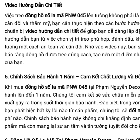
Video Hướng Dẫn Chi Tiết
Việc treo
đồng hồ số la mã PNW 045
lên tường không phải là
cân đối và thẩm mỹ, bạn cần thực hiện theo các bước hướ
chuẩn bị
video hướng dẫn chi tiết
để giúp bạn dễ dàng lắp đặ
hướng dẫn bạn từ việc chọn vị trí treo phù hợp, đánh dấu, 
tường một cách an toàn và cân đối. Nhờ vào video này, bạn sẽ
bảo rằng đồng hồ được treo đúng cách, tạo nên một điểm n
của bạn.
5. Chính Sách Bảo Hành 1 Năm – Cam Kết Chất Lượng Và Đổ
Khi mua
đồng hồ số la mã PNW 045
tại Phạm Nguyễn Decor
hành lên đến 1 năm. Chúng tôi cam kết sẽ sửa chữa miễn ph
xuất gây ra trong suốt thời gian bảo hành. Đặc biệt, trong v
bạn phát hiện bất kỳ lỗi nào từ sản phẩm, chúng tôi sẽ
đổi 
phí nào. Chính sách bảo hành này không chỉ khẳng định cam
phẩm mà còn mang lại sự an tâm và tin tưởng tuyệt đối cho