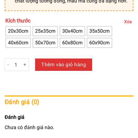
chất lượng tương đồng, mẫu mã cũng đa dạng hơn.
Kích thước
Xóa
20x30cm
25x35cm
30x40cm
35x50cm
40x60cm
50x70cm
60x80cm
60x90cm
Tranh trang trí canvas chủ đề bình hoa chất lượng loại 1 - T
Thêm vào giỏ hàng
Đánh giá (0)
Đánh giá
Chưa có đánh giá nào.