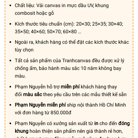
từ
Chất liệu: Vải canvas in mực dầu UV, khung
150.000 ₫
combosit hoặc gỗ
đến
Kích thước tiêu chuẩn (cm): 20×30; 25×35; 30×40;
600.000 ₫
35×50; 40×60; 50×70; 60×80 …
Ngoài ra, khách hàng có thể đặt các kích thước khác
tùy chọn
Tất cả sản phẩm của Tranhcanvas đều được xử lý
chống ẩm, bảo hành màu sắc 10 năm không bay
màu.
Phạm Nguyễn hỗ trợ
miễn phí
khách hàng thay
đổi
màu sắc
theo yêu cầu trên các mẫu thiết kế sẵn
Phạm Nguyễn miễn phí
ship nội thành Hồ Chí Minh
với đơn hàng từ 850.000đ
Phạm Nguyễn có xưởng sản xuất từ
in
cho đến
đóng
khung
hoàn thiện sản phẩm nên giá thành rẻ hơn,