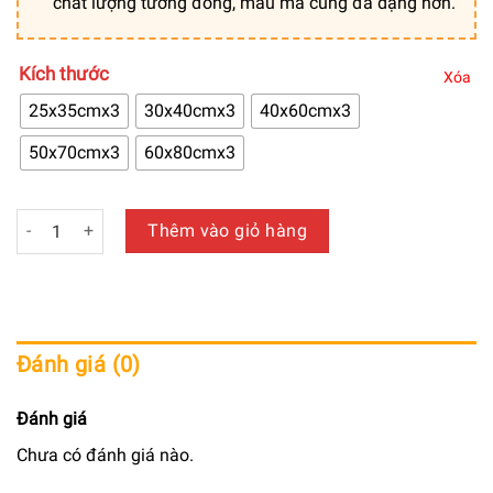
chất lượng tương đồng, mẫu mã cũng đa dạng hơn.
Kích thước
Xóa
25x35cmx3
30x40cmx3
40x60cmx3
50x70cmx3
60x80cmx3
Tranh trang trí canvas chủ đề bình hoa chất lượng loại 1 - T
Thêm vào giỏ hàng
Đánh giá (0)
Đánh giá
Chưa có đánh giá nào.