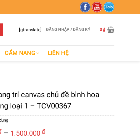
[gtranslate]
ĐĂNG NHẬP / ĐĂNG KÝ
0
₫
CẨM NANG
LIÊN HỆ
ang trí canvas chủ đề bình hoa
ợng loại 1 – TCV00367
 dụng
Khoảng
₫
–
₫
1.500.000