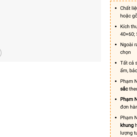
Chất li
hoặc g
Kích th
40×60; 
Ngoài r
chọn
Tất cả 
ẩm, bả
Phạm N
sắc
theo
Phạm N
đơn hà
Phạm N
khung
h
lượng t