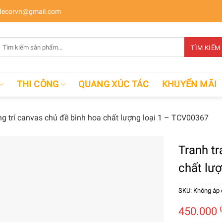
ecorvn@gmail.com
Tìm
TÌM KIẾM
kiếm:
THI CÔNG
QUANG XÚC TÁC
KHUYẾN MÃI
ng trí canvas chủ đề bình hoa chất lượng loại 1 – TCV00367
Tranh tr
chất lư
SKU:
Không áp
450.000