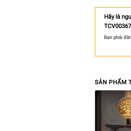
Hãy là ngư
TCV0036
Bạn phải
đă
SẢN PHẨM 