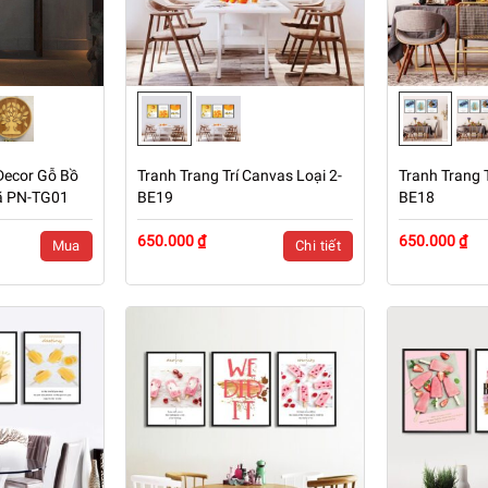
Decor Gỗ Bồ
Tranh Trang Trí Canvas Loại 2-
Tranh Trang T
ã PN-TG01
BE19
BE18
650.000 ₫
650.000 ₫
Mua
Chi tiết