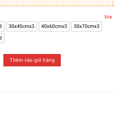
Xóa
3
30x40cmx3
40x60cmx3
50x70cmx3
3
trí canvas chủ đề bình hoa chất lượng loại 1 - TCV00367 số lượ
Thêm vào giỏ hàng