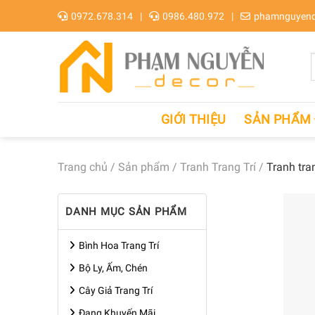
Skip
0972.678.314
0986.480.972
phamnguyend
to
content
GIỚI THIỆU
SẢN PHẨM
Trang chủ
/
Sản phẩm
/
Tranh Trang Trí
/
Tranh tra
DANH MỤC SẢN PHẨM
Bình Hoa Trang Trí
Bộ Ly, Ấm, Chén
Cây Giả Trang Trí
Đang Khuyến Mãi