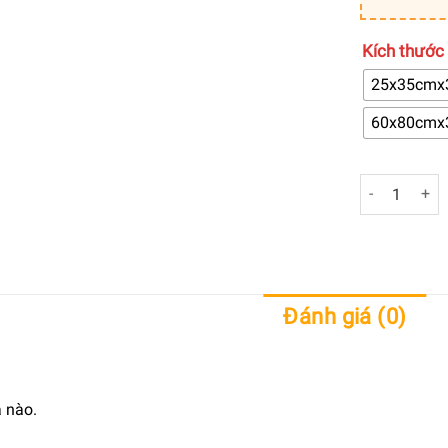
Kích thước
25x35cmx
60x80cmx
Tranh trang 
Đánh giá (0)
 nào.