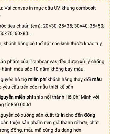
giá:
từ
ệu: Vải canvas in mực dầu UV, khung combosit
450.000 ₫
ỗ
đến
ước tiêu chuẩn (cm): 20×30; 25×35; 30×40; 35×50;
1.500.000 ₫
50×70; 60×80 …
a, khách hàng có thể đặt các kích thước khác tùy
sản phẩm của Tranhcanvas đều được xử lý chống
o hành màu sắc 10 năm không bay màu.
guyễn hỗ trợ
miễn phí
khách hàng thay đổi
màu
 yêu cầu trên các mẫu thiết kế sẵn
guyễn miễn phí
ship nội thành Hồ Chí Minh với
ng từ 850.000đ
guyễn có xưởng sản xuất từ
in
cho đến
đóng
oàn thiện sản phẩm nên giá thành rẻ hơn, chất
ương đồng, mẫu mã cũng đa dạng hơn.