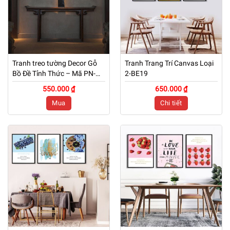
Tranh treo tường Decor Gỗ
Tranh Trang Trí Canvas Loại
Bồ Đề Tỉnh Thức – Mã PN-
2-BE19
TG01
550.000 ₫
650.000 ₫
Mua
Chi tiết