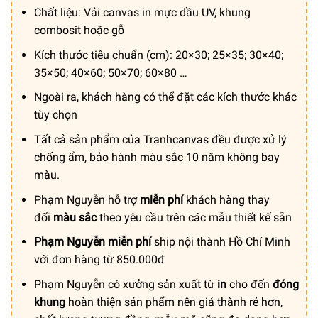
từ
Chất liệu: Vải canvas in mực dầu UV, khung
300.000 ₫
combosit hoặc gỗ
đến
Kích thước tiêu chuẩn (cm): 20×30; 25×35; 30×40;
1.200.000 ₫
35×50; 40×60; 50×70; 60×80 …
Ngoài ra, khách hàng có thể đặt các kích thước khác
tùy chọn
Tất cả sản phẩm của Tranhcanvas đều được xử lý
chống ẩm, bảo hành màu sắc 10 năm không bay
màu.
Phạm Nguyễn hỗ trợ
miễn phí
khách hàng thay
đổi
màu sắc
theo yêu cầu trên các mẫu thiết kế sẵn
Phạm Nguyễn miễn phí
ship nội thành Hồ Chí Minh
với đơn hàng từ 850.000đ
Phạm Nguyễn có xưởng sản xuất từ
in
cho đến
đóng
khung
hoàn thiện sản phẩm nên giá thành rẻ hơn,