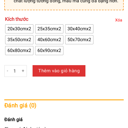
chất lượng tương đồng, mẫu mã cũng đa dạng hơn.
Kích thước
Xóa
20x30cmx2
25x35cmx2
30x40cmx2
35x50cmx2
40x60cmx2
50x70cmx2
60x80cmx2
60x90cmx2
Tranh trang trí canvas chủ đề bình hoa chất lượng loại 1 - T
Thêm vào giỏ hàng
Đánh giá (0)
Đánh giá