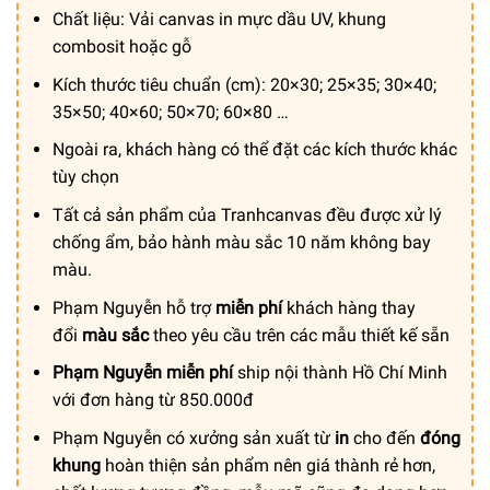
từ
Chất liệu: Vải canvas in mực dầu UV, khung
150.000 ₫
combosit hoặc gỗ
đến
Kích thước tiêu chuẩn (cm): 20×30; 25×35; 30×40;
600.000 ₫
35×50; 40×60; 50×70; 60×80 …
Ngoài ra, khách hàng có thể đặt các kích thước khác
tùy chọn
Tất cả sản phẩm của Tranhcanvas đều được xử lý
chống ẩm, bảo hành màu sắc 10 năm không bay
màu.
Phạm Nguyễn hỗ trợ
miễn phí
khách hàng thay
đổi
màu sắc
theo yêu cầu trên các mẫu thiết kế sẵn
Phạm Nguyễn miễn phí
ship nội thành Hồ Chí Minh
với đơn hàng từ 850.000đ
Phạm Nguyễn có xưởng sản xuất từ
in
cho đến
đóng
khung
hoàn thiện sản phẩm nên giá thành rẻ hơn,