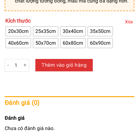
chất lượng tương đồng, mẫu mã cũng đa dạng hơn.
Kích thước
Xóa
20x30cm
25x35cm
30x40cm
35x50cm
40x60cm
50x70cm
60x80cm
60x90cm
Tranh trang trí canvas chủ đề bình hoa chất lượng loại 1 - T
Thêm vào giỏ hàng
Đánh giá (0)
Đánh giá
Chưa có đánh giá nào.