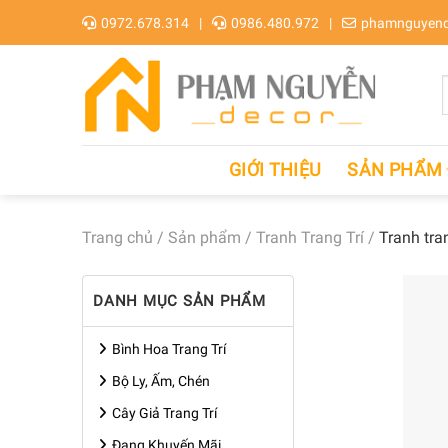
Skip
0972.678.314
0986.480.972
phamnguyend
to
content
GIỚI THIỆU
SẢN PHẨM
Trang chủ
/
Sản phẩm
/
Tranh Trang Trí
/
Tranh tra
DANH MỤC SẢN PHẨM
Bình Hoa Trang Trí
Bộ Ly, Ấm, Chén
Cây Giả Trang Trí
Đang Khuyến Mãi