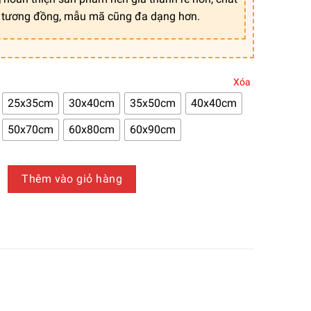
 tương đồng, mẫu mã cũng đa dạng hơn.
Xóa
25x35cm
30x40cm
35x50cm
40x40cm
50x70cm
60x80cm
60x90cm
trí canvas chủ đề bình hoa chất lượng loại 1 - TCV00010 số lượ
Thêm vào giỏ hàng