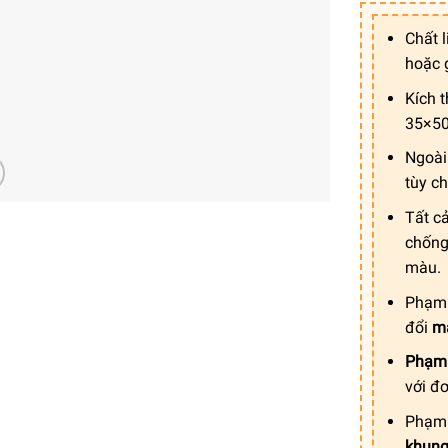
Chất 
hoặc 
Kích 
35×50
Ngoài
tùy c
Tất c
chống
màu.
Phạm 
đổi
m
Phạm 
với đ
Phạm 
khun