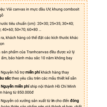
giá:
từ
liệu: Vải canvas in mực dầu UV, khung combosit
150.000 ₫
gỗ
đến
600.000 ₫
thước tiêu chuẩn (cm): 20×30; 25×35; 30×40;
; 40×60; 50×70; 60×80 …
 ra, khách hàng có thể đặt các kích thước khác
họn
ả sản phẩm của Tranhcanvas đều được xử lý
 ẩm, bảo hành màu sắc 10 năm không bay
Nguyễn hỗ trợ
miễn phí
khách hàng thay
àu sắc
theo yêu cầu trên các mẫu thiết kế sẵn
Nguyễn miễn phí
ship nội thành Hồ Chí Minh
ơn hàng từ 850.000đ
Nguyễn có xưởng sản xuất từ
in
cho đến
đóng
g
hoàn thiện sản phẩm nên giá thành rẻ hơn, chất