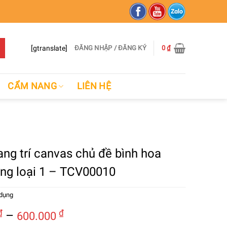
[gtranslate]
ĐĂNG NHẬP / ĐĂNG KÝ
0
₫
CẨM NANG
LIÊN HỆ
ang trí canvas chủ đề bình hoa
ợng loại 1 – TCV00010
 dụng
Khoảng
₫
–
₫
600.000