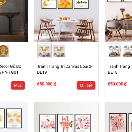
Decor Gỗ Bồ
Tranh Trang Trí Canvas Loại 2-
Tranh Trang T
ã PN-TG01
BE19
BE18
650.000 ₫
650.000 ₫
Mua
Chi tiết