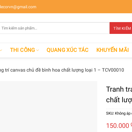
ecorvn@gmail.com
Tìm
TÌM KIẾM
kiếm:
THI CÔNG
QUANG XÚC TÁC
KHUYẾN MÃI
ng trí canvas chủ đề bình hoa chất lượng loại 1 – TCV00010
Tranh tr
chất lư
SKU:
Không áp
150.000