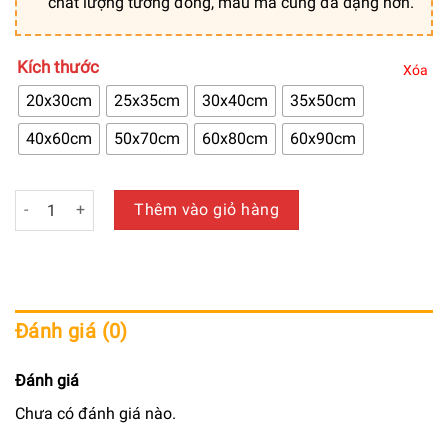
chất lượng tương đồng, mẫu mã cũng đa dạng hơn.
Kích thước
Xóa
20x30cm
25x35cm
30x40cm
35x50cm
40x60cm
50x70cm
60x80cm
60x90cm
Tranh trang trí canvas chủ đề bình hoa chất lượng loại 1 - T
Thêm vào giỏ hàng
Đánh giá (0)
Đánh giá
Chưa có đánh giá nào.