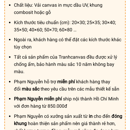
từ
Chất liệu: Vải canvas in mực dầu UV, khung
150.000 ₫
combosit hoặc gỗ
đến
Kích thước tiêu chuẩn (cm): 20×30; 25×35; 30×40;
600.000 ₫
35×50; 40×60; 50×70; 60×80 …
Ngoài ra, khách hàng có thể đặt các kích thước khác
tùy chọn
Tất cả sản phẩm của Tranhcanvas đều được xử lý
chống ẩm, bảo hành màu sắc 10 năm không bay
màu.
Phạm Nguyễn hỗ trợ
miễn phí
khách hàng thay
đổi
màu sắc
theo yêu cầu trên các mẫu thiết kế sẵn
Phạm Nguyễn miễn phí
ship nội thành Hồ Chí Minh
với đơn hàng từ 850.000đ
Phạm Nguyễn có xưởng sản xuất từ
in
cho đến
đóng
khung
hoàn thiện sản phẩm nên giá thành rẻ hơn,