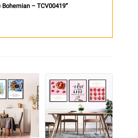
ủ đề Bohemian – TCV00419”