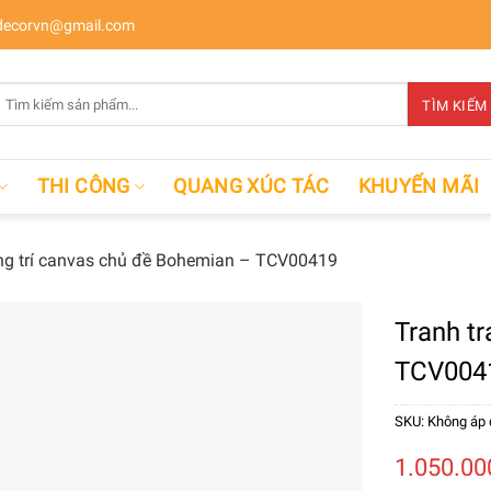
ecorvn@gmail.com
Tìm
TÌM KIẾM
kiếm:
THI CÔNG
QUANG XÚC TÁC
KHUYẾN MÃI
ang trí canvas chủ đề Bohemian – TCV00419
Tranh t
TCV004
SKU:
Không áp
1.050.0