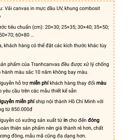
ệu: Vải canvas in mực dầu UV, khung combosit
ỗ
ước tiêu chuẩn (cm): 20×30; 25×35; 30×40; 35×50;
50×70; 60×80 …
a, khách hàng có thể đặt các kích thước khác tùy
sản phẩm của Tranhcanvas đều được xử lý chống
o hành màu sắc 10 năm không bay màu.
guyễn hỗ trợ
miễn phí
khách hàng thay đổi
màu
 yêu cầu trên các mẫu thiết kế sẵn
guyễn miễn phí
ship nội thành Hồ Chí Minh với
ng từ 850.000đ
guyễn có xưởng sản xuất từ
in
cho đến
đóng
oàn thiện sản phẩm nên giá thành rẻ hơn, chất
ương đồng, mẫu mã cũng đa dạng hơn.