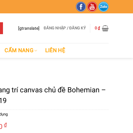
[gtranslate]
ĐĂNG NHẬP / ĐĂNG KÝ
0
₫
CẨM NANG
LIÊN HỆ
rang trí canvas chủ đề Bohemian –
19
 dụng
₫
00