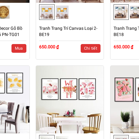
Decor Gỗ Bồ
Tranh Trang Trí Canvas Loại 2-
Tranh Trang T
ã PN-TG01
BE19
BE18
650.000 ₫
650.000 ₫
Mua
Chi tiết