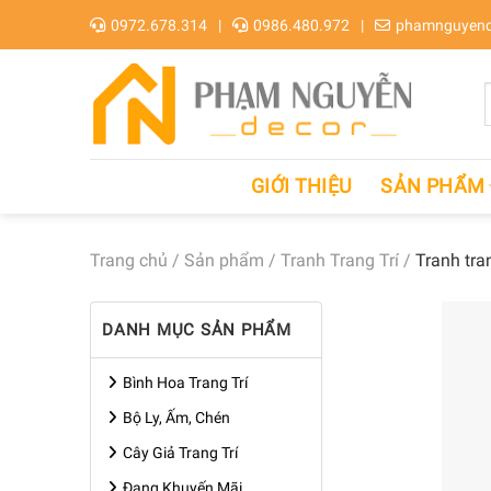
Skip
0972.678.314
0986.480.972
phamnguyend
to
content
GIỚI THIỆU
SẢN PHẨM
Trang chủ
/
Sản phẩm
/
Tranh Trang Trí
/
Tranh tr
DANH MỤC SẢN PHẨM
Bình Hoa Trang Trí
Bộ Ly, Ấm, Chén
Cây Giả Trang Trí
Đang Khuyến Mãi