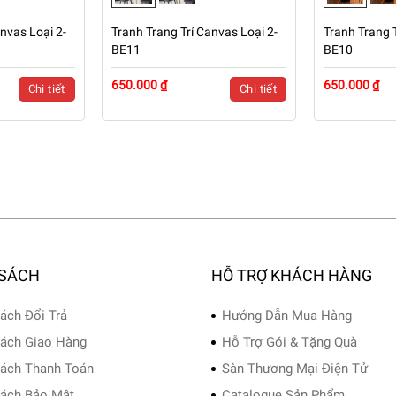
nvas Loại 2-
Tranh Trang Trí Canvas Loại 2-
Tranh Trang T
BE11
BE10
650.000 ₫
650.000 ₫
Chi tiết
Chi tiết
 SÁCH
HỖ TRỢ KHÁCH HÀNG
ách Đổi Trả
Hướng Dẫn Mua Hàng
ách Giao Hàng
Hỗ Trợ Gói & Tặng Quà
ách Thanh Toán
Sàn Thương Mại Điện Tử
ách Bảo Mật
Catalogue Sản Phẩm