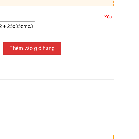
Xóa
2 + 25x35cmx3
 trí canvas chủ đề Bohemian – TCV00419 số lượng
Thêm vào giỏ hàng