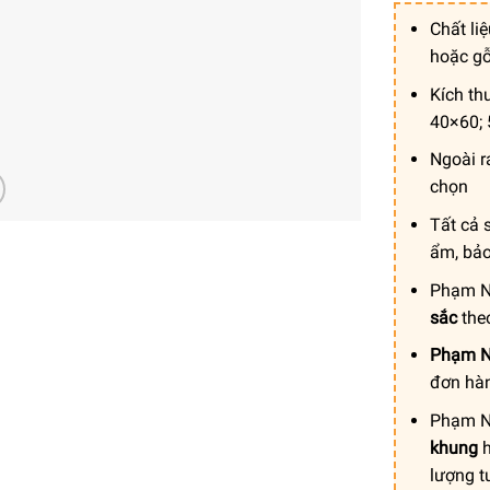
Chất li
hoặc g
Kích th
40×60; 
Ngoài r
chọn
Tất cả 
ẩm, bả
Phạm N
sắc
theo
Phạm N
đơn hà
Phạm N
khung
h
lượng t