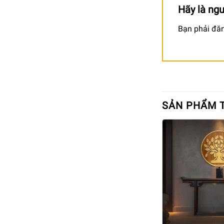
Hãy là ng
Bạn phải
đă
SẢN PHẨM 