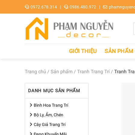
Skip
0972.678.314
0986.480.972
phamnguyend
to
content
GIỚI THIỆU
SẢN PHẨM
Trang chủ
/
Sản phẩm
/
Tranh Trang Trí
/
Tranh Tra
DANH MỤC SẢN PHẨM
Bình Hoa Trang Trí
Bộ Ly, Ấm, Chén
Cây Giả Trang Trí
Đang Khuyến Mãi