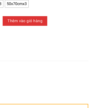
650.000 ₫
3
50x70cmx3
đến
940.000 ₫
 Trí Canvas Loại 2-1B153 số lượng
Thêm vào giỏ hàng