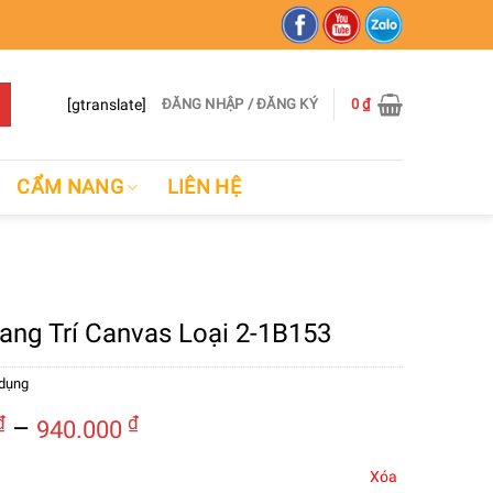
[gtranslate]
ĐĂNG NHẬP / ĐĂNG KÝ
0
₫
CẨM NANG
LIÊN HỆ
rang Trí Canvas Loại 2-1B153
 dụng
Khoảng
₫
–
₫
940.000
giá:
từ
Xóa