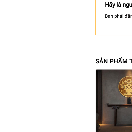
Hãy là ngư
Bạn phải
đă
SẢN PHẨM 