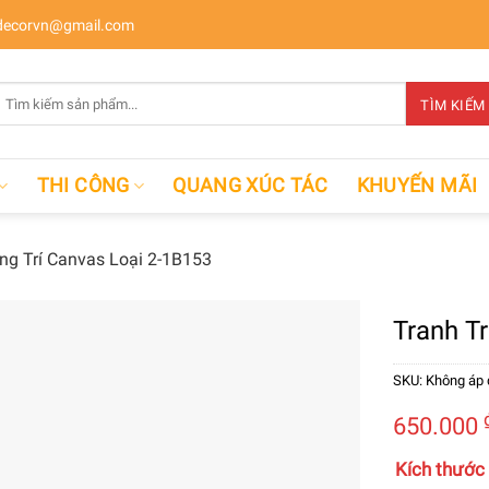
ecorvn@gmail.com
Tìm
TÌM KIẾM
kiếm:
THI CÔNG
QUANG XÚC TÁC
KHUYẾN MÃI
ng Trí Canvas Loại 2-1B153
Tranh T
SKU:
Không áp
650.000
Kích thước