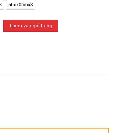
650.000 ₫
3
50x70cmx3
đến
940.000 ₫
Trí Canvas loại 2 - 1B4 số lượng
Thêm vào giỏ hàng