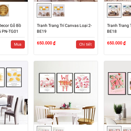
Decor Gỗ Bồ
Tranh Trang Trí Canvas Loại 2-
Tranh Trang T
ã PN-TG01
BE19
BE18
650.000 ₫
650.000 ₫
Mua
Chi tiết