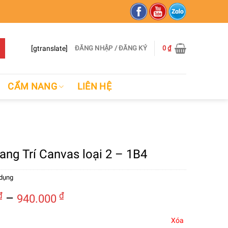
[gtranslate]
ĐĂNG NHẬP / ĐĂNG KÝ
0
₫
CẨM NANG
LIÊN HỆ
ang Trí Canvas loại 2 – 1B4
 dụng
Khoảng
₫
–
₫
940.000
giá:
từ
Xóa