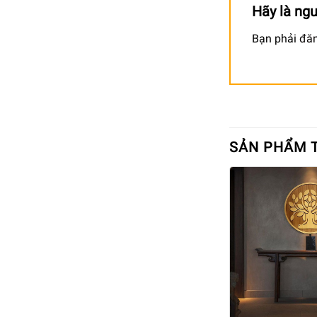
Hãy là ngư
Bạn phải
đă
SẢN PHẨM 