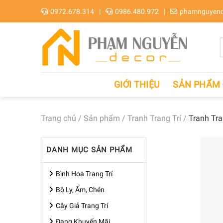
Skip
0972.678.314
0986.480.972
phamnguyend
to
content
GIỚI THIỆU
SẢN PHẨM
Trang chủ
/
Sản phẩm
/
Tranh Trang Trí
/
Tranh Tra
DANH MỤC SẢN PHẨM
Bình Hoa Trang Trí
Bộ Ly, Ấm, Chén
Cây Giả Trang Trí
Đang Khuyến Mãi