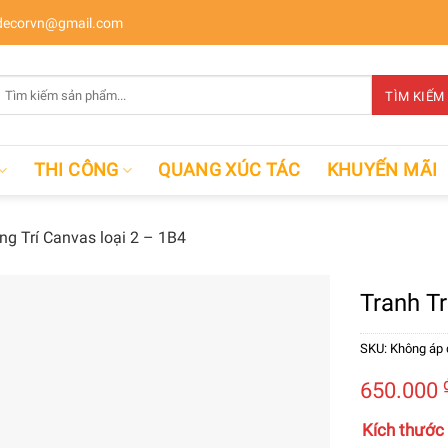
ecorvn@gmail.com
Tìm
TÌM KIẾM
kiếm:
THI CÔNG
QUANG XÚC TÁC
KHUYẾN MÃI
ng Trí Canvas loại 2 – 1B4
Tranh Tr
SKU:
Không áp
650.000
Kích thước