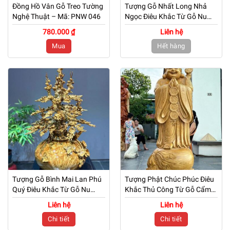
Đồng Hồ Vân Gỗ Treo Tường
Tượng Gỗ Nhất Long Nhả
Nghệ Thuật – Mã: PNW 046
Ngọc Điêu Khắc Từ Gỗ Nu
Kháo Vàng
780.000 ₫
Liên hệ
Mua
Hết hàng
Tượng Gỗ Bình Mai Lan Phú
Tượng Phật Chúc Phúc Điêu
Quý Điêu Khắc Từ Gỗ Nu
Khắc Thủ Công Từ Gỗ Cẩm
Ngọc Nghiến
Vàng
Liên hệ
Liên hệ
Chi tiết
Chi tiết