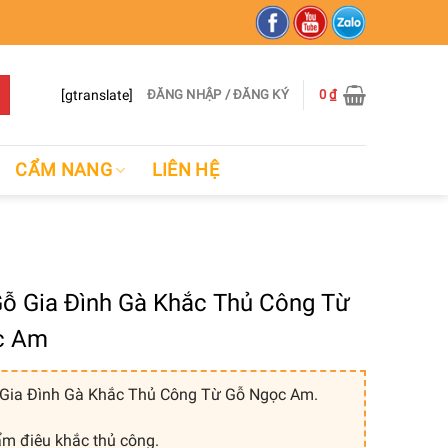
[gtranslate]
ĐĂNG NHẬP / ĐĂNG KÝ
0
₫
CẨM NANG
LIÊN HỆ
ỗ Gia Đình Gà Khắc Thủ Công Từ
c Am
Gia Đình Gà Khắc Thủ Công Từ Gỗ Ngọc Am.
m điêu khắc thủ công.