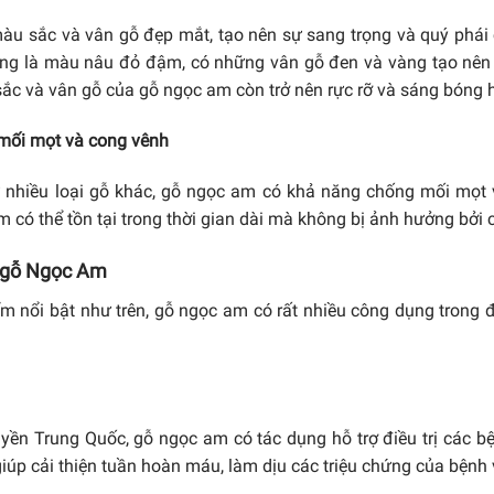
u sắc và vân gỗ đẹp mắt, tạo nên sự sang trọng và quý phái 
g là màu nâu đỏ đậm, có những vân gỗ đen và vàng tạo nên sự
sắc và vân gỗ của gỗ ngọc am còn trở nên rực rỡ và sáng bóng 
mối mọt và cong vênh
 nhiều loại gỗ khác, gỗ ngọc am có khả năng chống mối mọt 
 có thể tồn tại trong thời gian dài mà không bị ảnh hưởng bởi 
 gỗ Ngọc Am
m nổi bật như trên, gỗ ngọc am có rất nhiều công dụng trong 
yền Trung Quốc, gỗ ngọc am có tác dụng hỗ trợ điều trị các bệ
giúp cải thiện tuần hoàn máu, làm dịu các triệu chứng của bện