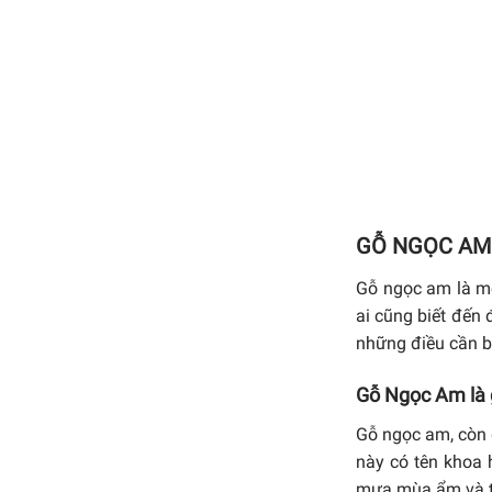
GỖ NGỌC AM 
Gỗ ngọc am là một
ai cũng biết đến 
những điều cần bi
Gỗ Ngọc Am là 
Gỗ ngọc am, còn 
này có tên khoa 
mưa mùa ẩm và t