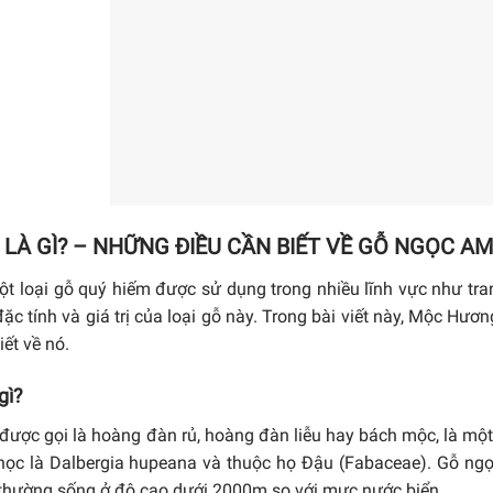
LÀ GÌ? – NHỮNG ĐIỀU CẦN BIẾT VỀ GỖ NGỌC AM
 loại gỗ quý hiếm được sử dụng trong nhiều lĩnh vực như trang
đặc tính và giá trị của loại gỗ này. Trong bài viết này, Mộc H
ết về nó.
gì?
được gọi là hoàng đàn rủ, hoàng đàn liễu hay bách mộc, là một 
học là Dalbergia hupeana và thuộc họ Đậu (Fabaceae). Gỗ ngọ
hường sống ở độ cao dưới 2000m so với mực nước biển.