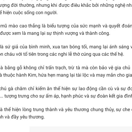
tượng đời thường, nhưng khi được điêu khắc bởi những nghệ nhâ
 hiện cuộc sống con người.
 mũ mào cao thẳng là biểu tượng của sức mạnh và quyết đoán.
n được xem là mang lại sự thịnh vượng và thành công.
là sứ giả của bình minh, xua tan bóng tối, mang lại ánh sáng 
on cháu với tổ tiên trong các nghi lễ thờ cúng qua các thế hệ.
à bằng gỗ không chỉ trấn trạch, trừ tà mà còn bảo vệ gia chủ
à thuộc hành Kim, hứa hẹn mang lại tài lộc và may mắn cho gia
hú gà chăm chỉ kiếm ăn thể hiện sự lao động cần cù và sự đoà
n… tượng trưng cho sự ấm áp, hạnh phúc và sự đoàn kết gia đìn
à thể hiện lòng trung thành và yêu thương chung thủy, sự che 
nh và đầy yêu thương.