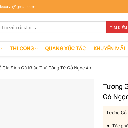
ecorvn@gmail.com
Tìm
TÌM KIẾM
kiếm:
THI CÔNG
QUANG XÚC TÁC
KHUYẾN MÃI
 Gia Đình Gà Khắc Thủ Công Từ Gỗ Ngọc Am
Tượng G
Gỗ Ngọ
Tượng Gỗ 
Tác phẩ