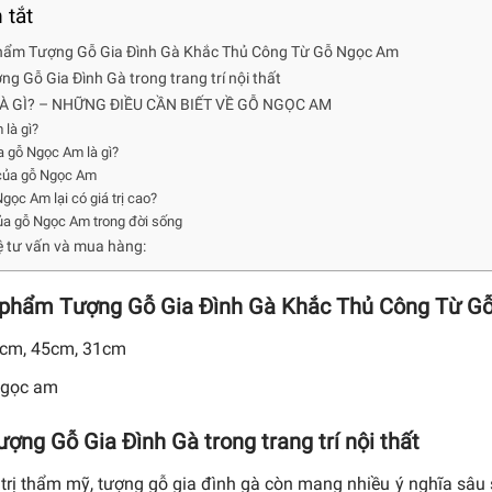
 tắt
phẩm Tượng Gỗ Gia Đình Gà Khắc Thủ Công Từ Gỗ Ngọc Am
ng Gỗ Gia Đình Gà trong trang trí nội thất
 GÌ? – NHỮNG ĐIỀU CẦN BIẾT VỀ GỖ NGỌC AM
là gì?
 gỗ Ngọc Am là gì?
của gỗ Ngọc Am
gọc Am lại có giá trị cao?
ủa gỗ Ngọc Am trong đời sống
hệ tư vấn và mua hàng:
c phẩm Tượng Gỗ Gia Đình Gà Khắc Thủ Công Từ 
5cm, 45cm, 31cm
 ngọc am
ượng Gỗ Gia Đình Gà trong trang trí nội thất
 trị thẩm mỹ, tượng gỗ gia đình gà còn mang nhiều ý nghĩa sâu 