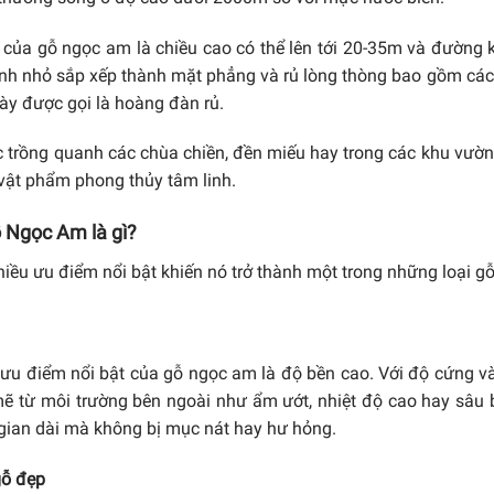
của gỗ ngọc am là chiều cao có thể lên tới 20-35m và đường kí
nh nhỏ sắp xếp thành mặt phẳng và rủ lòng thòng bao gồm các c
này được gọi là hoàng đàn rủ.
trồng quanh các chùa chiền, đền miếu hay trong các khu vườn 
 vật phẩm phong thủy tâm linh.
 Ngọc Am là gì?
iều ưu điểm nổi bật khiến nó trở thành một trong những loại gỗ
ưu điểm nổi bật của gỗ ngọc am là độ bền cao. Với độ cứng và
 từ môi trường bên ngoài như ẩm ướt, nhiệt độ cao hay sâu 
i gian dài mà không bị mục nát hay hư hỏng.
gỗ đẹp