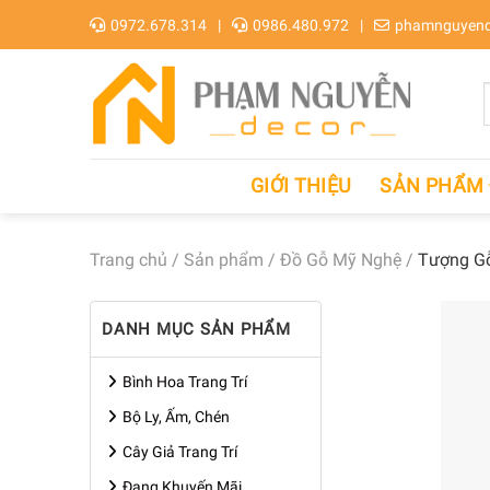
Skip
0972.678.314
0986.480.972
phamnguyend
to
content
GIỚI THIỆU
SẢN PHẨM
Trang chủ
/
Sản phẩm
/
Đồ Gỗ Mỹ Nghệ
/
Tượng Gỗ
DANH MỤC SẢN PHẨM
Bình Hoa Trang Trí
Bộ Ly, Ấm, Chén
Cây Giả Trang Trí
Đang Khuyến Mãi