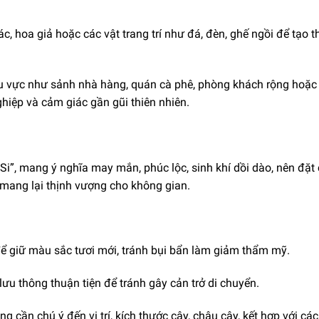
hác, hoa giả hoặc các vật trang trí như đá, đèn, ghế ngồi để tạo 
hu vực như sảnh nhà hàng, quán cà phê, phòng khách rộng hoặc
hiệp và cảm giác gần gũi thiên nhiên.
Si”, mang ý nghĩa may mắn, phúc lộc, sinh khí dồi dào, nên đặt
, mang lại thịnh vượng cho không gian.
ể giữ màu sắc tươi mới, tránh bụi bẩn làm giảm thẩm mỹ.
ưu thông thuận tiện để tránh gây cản trở di chuyển.
ng cần chú ý đến vị trí, kích thước cây, chậu cây, kết hợp với các