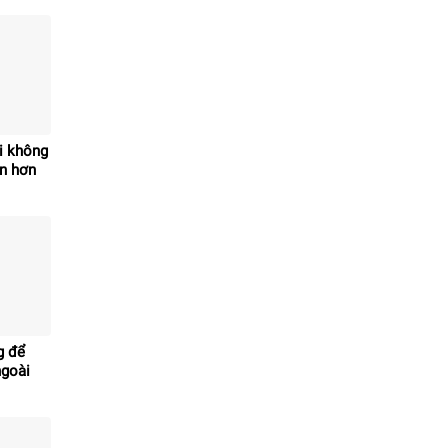
i không
ớn hơn
g để
ngoài