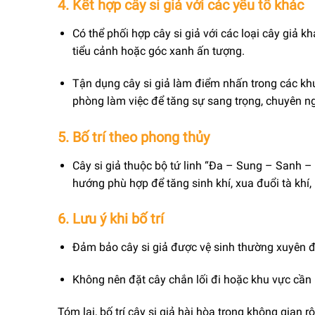
4. Kết hợp cây si giả với các yếu tố khác
Có thể phối hợp cây si giả với các loại cây giả k
tiểu cảnh hoặc góc xanh ấn tượng.
Tận dụng cây si giả làm điểm nhấn trong các k
phòng làm việc để tăng sự sang trọng, chuyên ng
5. Bố trí theo phong thủy
Cây si giả thuộc bộ tứ linh “Đa – Sung – Sanh – 
hướng phù hợp để tăng sinh khí, xua đuổi tà khí
6. Lưu ý khi bố trí
Đảm bảo cây si giả được vệ sinh thường xuyên đ
Không nên đặt cây chắn lối đi hoặc khu vực cần l
Tóm lại, bố trí cây si giả hài hòa trong không gian rộ