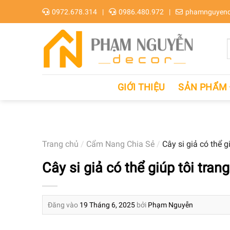
Skip
0972.678.314
0986.480.972
phamnguyend
to
content
GIỚI THIỆU
SẢN PHẨM
Trang chủ
/
Cẩm Nang Chia Sẻ
/
Cây si giả có thể g
Cây si giả có thể giúp tôi tran
Đăng vào
19 Tháng 6, 2025
bởi
Phạm Nguyễn