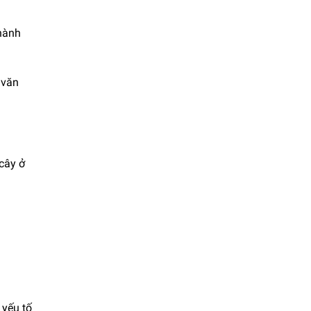
thành
 văn
 cây ở
 yếu tố