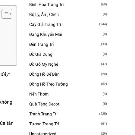
Bình Hoa Trang Trí
(60)
Bộ Ly, Ấm, Chén
(0)
Cây Giả Trang Trí
(344)
Đang Khuyến Mãi
(0)
Đèn Trang Trí
(33)
Đồ Gia Dụng
(0)
Đồ Gỗ Mỹ Nghệ
(47)
 đây:
Đồng Hồ Để Bàn
(20)
Đồng Hồ Treo Tường
(52)
Nến Thơm
(4)
 không
Quà Tặng Decor
(5)
Tranh Trang Trí
(225)
của tán
Tượng Trang Trí
(61)
Uncategorized
(29)