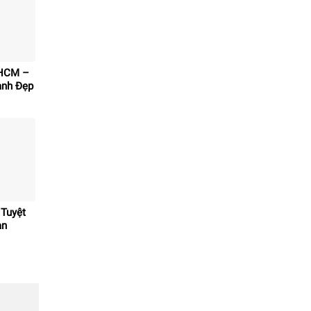
PHCM –
anh Đẹp
 Tuyệt
an