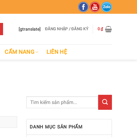
[gtranslate]
ĐĂNG NHẬP / ĐĂNG KÝ
0
₫
CẨM NANG
LIÊN HỆ
DANH MỤC SẢN PHẨM